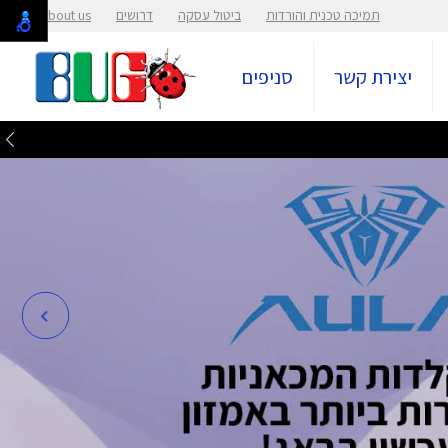
תמיכה טכנית והורדות
ביטול עסקה
דרושים
About us
יצירת קשר
סניפים