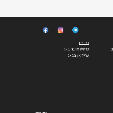
נוספים
ם
כרטיס מתנה באג
טרייד אין בבאג
llms file