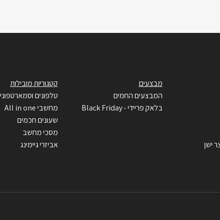
מבצעים
קטגוריות מובילות
המבצעים החמים
טלפונים וסמארטפוני
בלאק פריידי - Black Friday
מחשבי All in one
שעונים חכמים
מסכי מחשב
ר ישן
אביזרי גיימינג