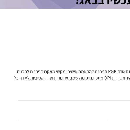
גלו את המגוון האולטימטיבי של מקלדות ועכברים למשחקים ועבודה, שפרו את הביצועים והנוחות שלכם. האוסף שלנו כולל מקלדות מכאניות מתקדמות עם תאורת RGB הניתנת להתאמה אישית ומקשי מאקרו הניתנים לתכנות
המושלמים עבור גיימרים המחפשים דיוק ומהירות. עבור אנשי מקצוע, המקלדות והעכברים הארגונומיים שלנו מציעים לחיצות שקטות, משענות לשורש כף היד והגדרות DPI מתכווננות, מה שמבטיח נוחות ופרודוקטיביות לאורך כל