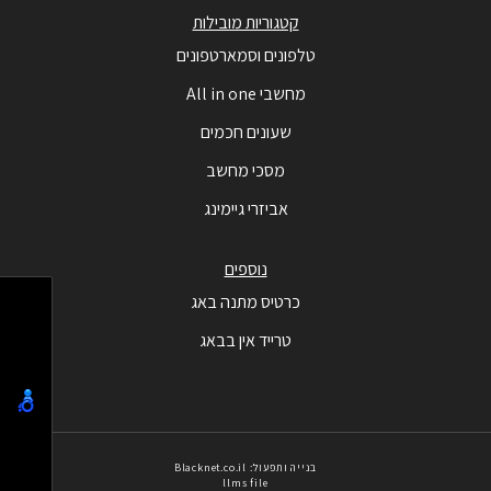
קטגוריות מובילות
טלפונים וסמארטפונים
מחשבי All in one
שעונים חכמים
מסכי מחשב
אביזרי גיימינג
נוספים
כרטיס מתנה באג
טרייד אין בבאג
בנייה ותפעול: Blacknet.co.il
llms file