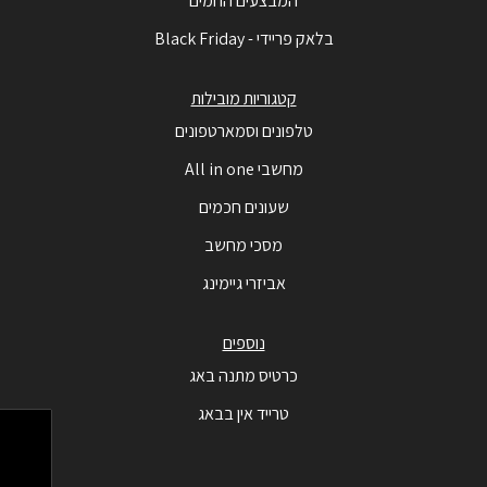
המבצעים החמים
בלאק פריידי - Black Friday
קטגוריות מובילות
טלפונים וסמארטפונים
מחשבי All in one
שעונים חכמים
מסכי מחשב
אביזרי גיימינג
נוספים
כרטיס מתנה באג
טרייד אין בבאג