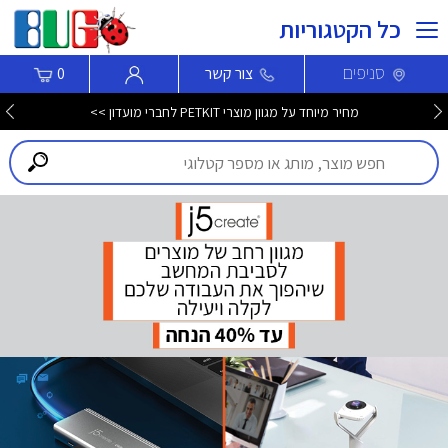
כל הקטגוריות
סניפים
צור קשר
0
מחיר מיוחד על מגוון מוצרי PETKIT לחברי מועדון >>