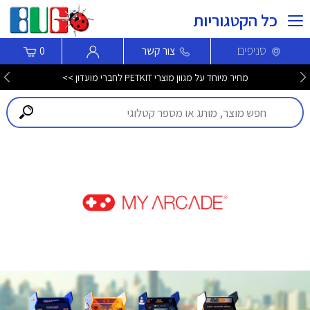
כל הקטגוריות
סניפים
צור קשר
0
מחיר מיוחד על מגוון מוצרי PETKIT לחברי מועדון >>