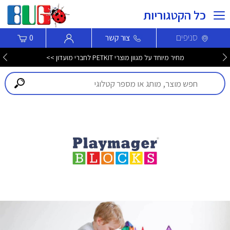
כל הקטגוריות
סניפים
צור קשר
0
מחיר מיוחד על מגוון מוצרי PETKIT לחברי מועדון >>