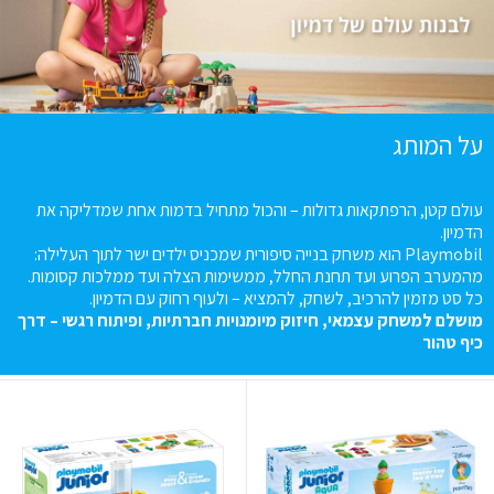
על המותג
עולם קטן, הרפתקאות גדולות – והכול מתחיל בדמות אחת שמדליקה את
הדמיון
.
Playmobil
הוא משחק בנייה סיפורית שמכניס ילדים ישר לתוך העלילה:
מהמערב הפרוע ועד תחנת החלל, ממשימות הצלה ועד ממלכות קסומות
.
כל סט מזמין להרכיב, לשחק, להמציא – ולעוף רחוק עם הדמיון
.
מושלם
למשחק
עצמאי
,
חיזוק
מיומנויות
חברתיות
,
ופיתוח
רגשי
–
דרך
כיף
טהור