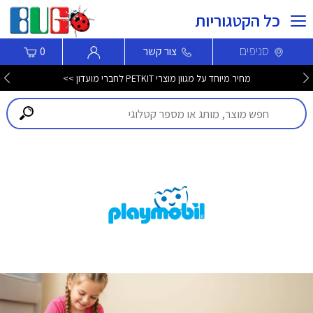
כל הקטגוריות
סניפים
צור קשר
0
מחיר מיוחד על מגוון מוצרי PETKIT לחברי מועדון >>