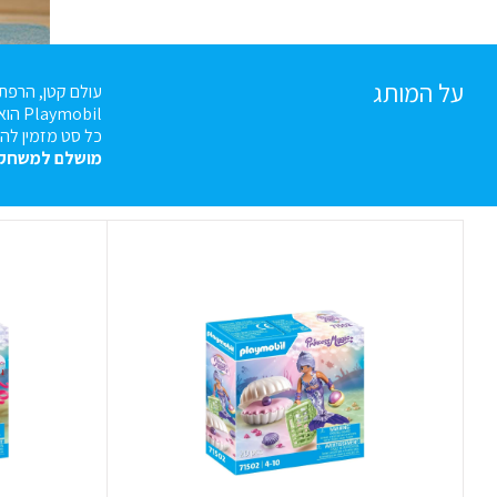
על המותג
עולם קטן, הרפת
Playmobil
הוא
כל סט מזמין להר
מושלם
למשחק