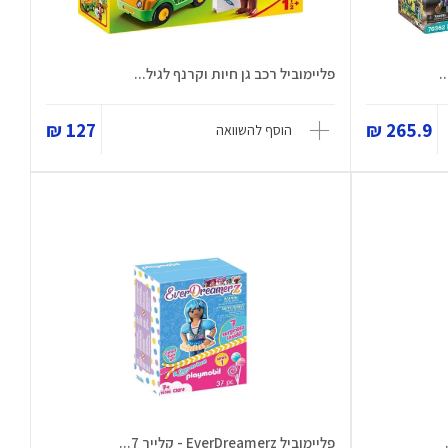
.
פליימוביל רכב גן חיות וקרנף לגיל...
127 ₪
265.9 ₪
הוסף להשוואה
פליימוביל EverDreamerz - קלייר 7...