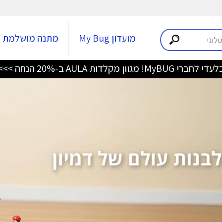
מועדון My Bug
מתנה מושלמת
די לחברי MyBUG! מגוון מקלדות AULA ב-20% הנחה >>>