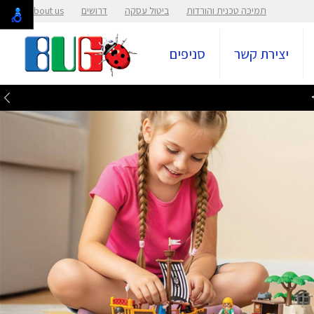
תמיכה טכנית והורדות
ביטול עסקה
דרושים
About us
יצירת קשר
סניפים