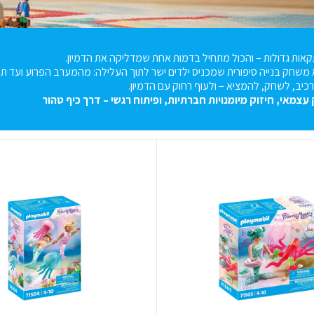
קאות גדולות – והכול מתחיל בדמות אחת שמדליקה את הדמיון
.
 משחק בנייה סיפורית שמכניס ילדים ישר לתוך העלילה: מהמערב הפרוע ועד 
כיב, לשחק, להמציא – ולעוף רחוק עם הדמיון
.
עצמאי
,
חיזוק
מיומנויות
חברתיות
,
ופיתוח
רגשי
–
דרך
כיף
טהור