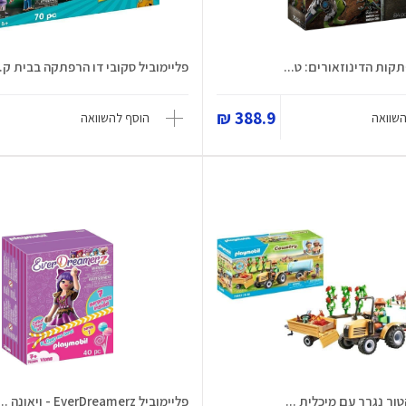
קות הדינוזאורים: ט...
פליימוביל סקובי דו הרפתקה בבית ק..
388.9 ₪
השוואה
הוסף להשוואה
ור נגרר עם מיכלית ...
פליימוביל EverDreamerz - ויאונה ...