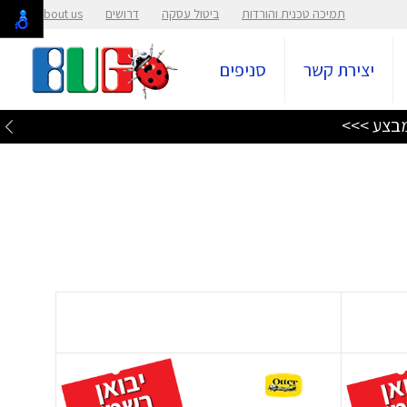
תמיכה טכנית והורדות
ביטול עסקה
דרושים
About us
יצירת קשר
סניפים