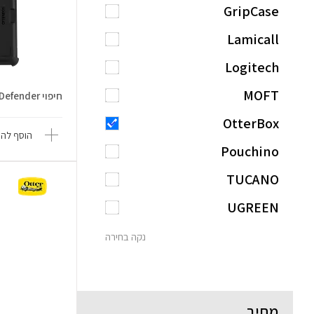
GripCase
Lamicall
Logitech
MOFT
חיפוי iPad Pro 13 Inch Defender
OtterBox
הוסף להש
Pouchino
TUCANO
UGREEN
נקה בחירה
מחיר