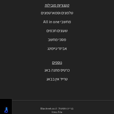
קטגוריות מובילות
טלפונים וסמארטפונים
מחשבי All in one
שעונים חכמים
מסכי מחשב
אביזרי גיימינג
נוספים
כרטיס מתנה באג
טרייד אין בבאג
בנייה ותפעול: Blacknet.co.il
llms file