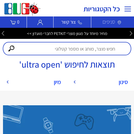
כל הקטגוריות
סניפים
צור קשר
0
מחיר מיוחד על מגוון מוצרי PETKIT לחברי מועדון >>
תוצאות לחיפוש 'ultra open'
סינון
מיון