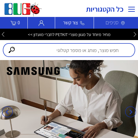
כל הקטגוריות
סניפים
צור קשר
0
מחיר מיוחד על מגוון מוצרי PETKIT לחברי מועדון >>