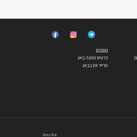
נוספים
ם
כרטיס מתנה באג
טרייד אין בבאג
llms file