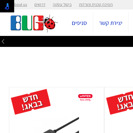
תמיכה טכנית והורדות
ביטול עסקה
דרושים
About us
יצירת קשר
סניפים