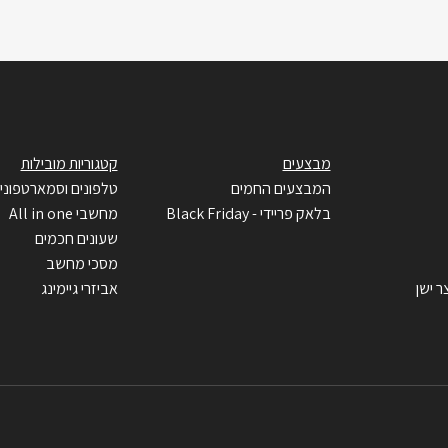
מבצעים
קטגוריות מובילות
המבצעים החמים
טלפונים וסמארטפוני
בלאק פריידי - Black Friday
מחשבי All in one
שעונים חכמים
מסכי מחשב
ר ישן
אביזרי גיימינג