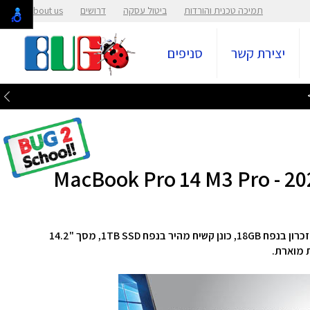
תמיכה טכנית והורדות
ביטול עסקה
דרושים
About us
יצירת קשר
סניפים
מחשב נייד מבית Apple בעל מעבד M3 Pro 12Core, זכרון בנפח 18GB, כונן קשיח מהיר בנפח 1TB SSD, מסך "14.2