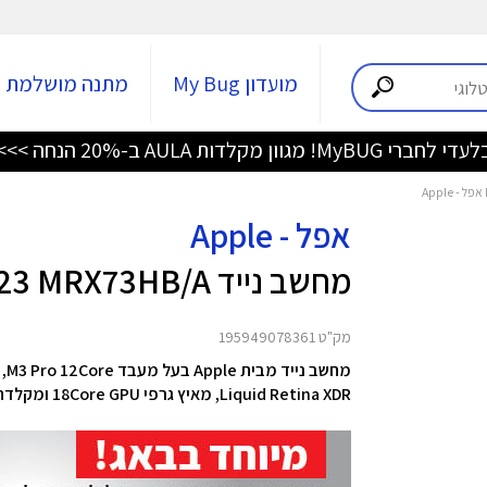
מועדון My Bug
מתנה מושלמת
די לחברי MyBUG! מגוון מקלדות AULA ב-20% הנחה >>>
אפל - Apple
מחשב נייד MacBook Pro 14 M3 Pro - 2023 MRX73HB/A
מק"ט 195949078361
Liquid Retina XDR, מאיץ גרפי 18Core GPU ומקלדת מוארת.