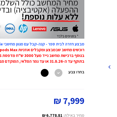
מבצע חזרה לבית ספר - קנה-קבל עם מגוון מחשבי Apple
רוכשים מחשב שבמבצע ומקבלים אוזניות Airpods Max ב-999 ש"ח בלבד.
בנוסף ברכישת מחשב נייד מעל 3000 ש"ח מדפסת Canon MG2551S ב-59 ש"ח.
בתוקף עד ה-31.8.26 או עד גמר המלאי, המוקדם מביניהם!
בחרו צבע
7,999 ₪
מחיר באילת:
6,778.81 ₪