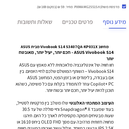
מדפסת משולבת PIXMA MG2551S
. מחיר: 59 ₪ (במקום 169 ₪).
מידע נוסף
פרטים טכניים
שאלות ותשובות
מחשב Vivobook S14 S3407QA-KP031X מבית ASUS
ASUS Vivobook S14 -
חכם יותר, יעיל יותר, מאובטח
יותר
חוו חוויה של אינטליגנציה מלאכותית ללא מאמץ עם ASUS
Vivobook S14 – השותף המושלם שלכם לחיי היומיום.
בין
אם בעבודה, בלימודים או בזמן הפנוי, המחשב ASUS
Copilot+ PC עוזר להתמודד בקלות עם כל משימה, כשהוא
תוכנן להיות יעיל יותר, חכם יותר ובטוח יותר.
העיצוב המתכתי האלגנטי
שלו משלב בין פרקטיות לסטייל,
בעוד שמעבד Snapdragon® X וחיי סוללה של עד 30.5
שעות מבטיחים תפוקה מקסימלית לאורך כל היום.
תיהנו
מחוויה חזותית מרהיבה עם מסך OLED FHD ביחס 16:10 או
IPS 2.5K צבעוני במיוחד, וצליל עשיר ואיכותי המעניק חוויית