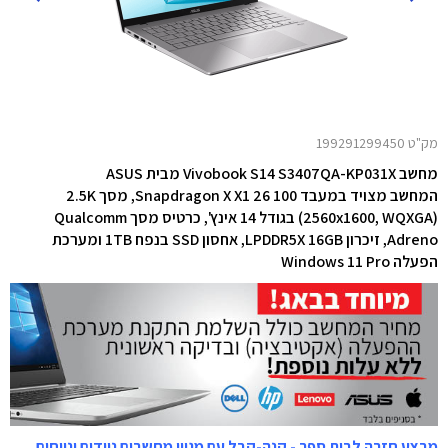
מק"ט 199291299450
מחשב Vivobook S14 S3407QA-KP031X מבית ASUS
המחשב מצויד במעבד Snapdragon X X1 26 100, מסך 2.5K
(2560x1600, WQXGA) בגודל 14 אינץ', כרטיס מסך Qualcomm
Adreno, זיכרון LPDDR5X 16GB, אחסון SSD בנפח 1TB ומערכת
הפעלה Windows 11 Pro
מבצע חזרה לבית ספר - קנה-קבל עם מגוון מחשבים ניידים ונייחים