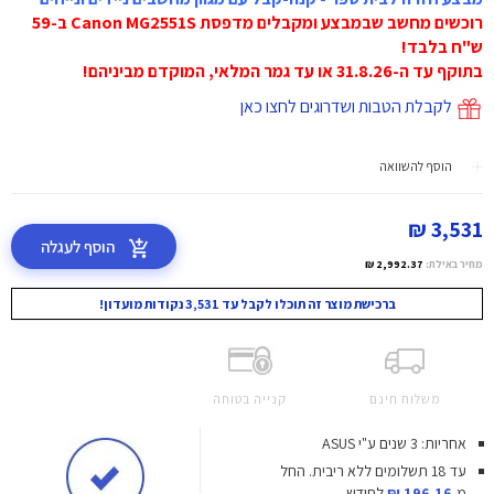
רוכשים מחשב שבמבצע ומקבלים מדפסת Canon MG2551S ב-59
ש"ח בלבד!
בתוקף עד ה-31.8.26 או עד גמר המלאי, המוקדם מביניהם!
לקבלת הטבות ושדרוגים לחצו כאן
הוסף להשוואה
3,531 ₪
הוסף לעגלה
מחיר באילת:
2,992.37 ₪
ברכישת מוצר זה תוכלו לקבל עד 3,531 נקודות מועדון!
משלוח חינם
קנייה בטוחה
אחריות: 3 שנים ע"י ASUS
עד 18 תשלומים ללא ריבית.
החל
מ-
196.16 ₪
לחודש.