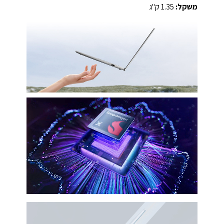
משקל:
1.35 ק"ג