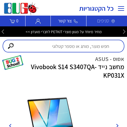
כל הקטגוריות
סניפים
צור קשר
0
חדש! סמארטפון Nothing Phone (4b) עכשיו לרכישה >>>
אסוס - ASUS
מחשב נייד Vivobook S14 S3407QA-
KP031X