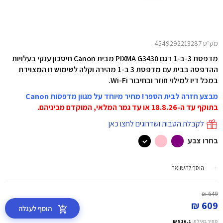
מק"ט 4549292213287
מדפסת 3-ב-1 דגם PIXMA G3430 מבית Canon
חיסכון ענקי בעלויות
ההדפסה בבית עם מדפסת 3 ב-1 מהירה וקלה לשימוש זו המצוידת
במכל דיו למילוי חוזר ובחיבור Wi-Fi.
מבצע חזרה לבית הספר! מחיר מיוחד על מגוון מדפסות Canon
בתוקף עד ה-18.8.26 או עד גמר המלאי, המוקדם מביניהם.
לקבלת הטבות ושדרוגים לחצו כאן
בחרו צבע
הוסף להשוואה
649 ₪
609 ₪
הוסף לעגלה
מחיר באילת:
516.1 ₪