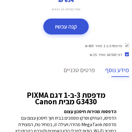
מחיר באילת:
537.29 ₪
קנה עכשיו
מדפסת 3-ב-1. מחיר: 609 ₪.
דפי A4 500
. מחיר: 25 ₪.
מידע נוסף
פרטים טכניים
מדפסת 3-ב-1 דגם PIXMA
G3430 מבית Canon
הדפסות מהירות חיסכון עצום
הדפיסו, העתיקו וסרקו מסמכים בבית תוך חיסכון עצום עם
מדפסת MegaTank מהירה ויעילה זו, במחיר נוח, המצוידת
בחיבור Wi-Fi. הודות למכלי הדיו האמינים ולערכת בקבוקי דיו