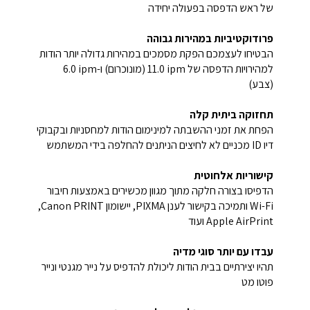
של ראש הדפסה בפעולה יחידה
פרודוקטיביות במהירות גבוהה
הבטיחו לעצמכם הפקת מסמכים במהירות גדולה יותר הודות
למהירויות הדפסה של ‎11.0 ipm (מונוכרום) ו-‎6.0 ipm
(צבע)
תחזוקה ביתית קלה
הפחת את זמני ההשבתה למינימום הודות למחסניות ובקבוקי
דיו ID מכניים לא לחיצים הניתנים להחלפה בידי המשתמש
קישוריות אלחוטית
הדפיסו בצורה חלקה מתוך מגוון מכשירים באמצעות חיבור
Wi-Fi ותמיכה בקישור לענן PIXMA, יישומון Canon PRINT,‏
Apple AirPrint ועוד
עבדו עם יותר סוגי מדיה
תהיו יצירתיים בבית הודות ליכולת להדפיס על נייר מגנטי ונייר
פוטו מט