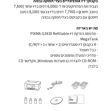
בקבוקי דיו אופציונליים בעלי תפוקה גבוהה
הגבירו את הפרודוקטיביות ל-6,0001 דפים בדיו שחור (7,600
במצב חיסכון) ו-7,7001 דפים בדיו צבעוני (8,100 במצב
חיסכון) עם בקבוקים בעלי תפוקה גבוהה
מה יש באריזה
- מדפסת הזרקת דיו PIXMA G3430 Refillable
MegaTank
- 4 בקבוקי דיו סטנדרטיים (1 × שחור ו-1 × C/M/Y)
- כבל חשמל
- מדריכי הפעלה ומסמכים נוספים
- CD-ROM להגדרה (במערכות Windows, תקליטור CD
בלבד)