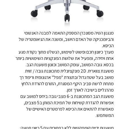
מנגנון הטיה מסונכרן המספק התאמה למבנה האנטומי
והביומכניקה של האדם היושב, ומשנה את הגיאומטריה של
הכיסא.
מערך כיוונון חכם ופשוט לשימוש, הנשלט מתוך נקודת מגע
אחת ויחידה, ומפעיל את שלושת הפונקציות השימושיות ביותר
בכסא: גובה המושב, עומק המושב וכוונון משענת הגב.
משענת צווארית. 2D פונקציונלית מתכווננת גובה / זווית
מושב בעל שטח גדול ובתצורת "מפל" ארגונומית וריפוד רך
מתחת לרשת סביב היקף המסגרת, התורם להורדת הלחץ
מהרגליים בישיבה לאורך זמן.
משענת הגב המתכווננת ב-6 מצבי גובה ביחס למושב עם
אפשרות להגדרת קשיחות של תמיכת המותן ב5 מצבים,
מאפשרת להתאים את הכיסא לפרמטרים האישיים של
המשתמש.
משענות ידיים קומפקטיות ללא כפתורים עם 5 כיווני תנועה: