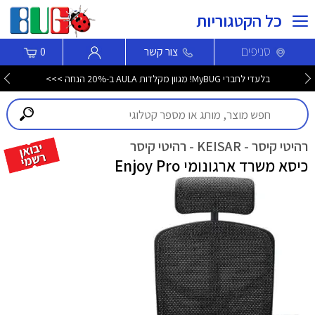
כל הקטגוריות
סניפים
צור קשר
0
בלעדי לחברי MyBUG! מגוון מקלדות AULA ב-20% הנחה >>>
רהיטי קיסר - KEISAR - רהיטי קיסר
כיסא משרד ארגונומי Enjoy Pro