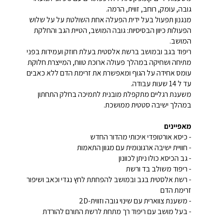
גובה, עומק, רוחב, זווית, הרמה.
מנגנון תפעול בעל ידית הפעלה אחת השולטת על על שלוש
הפעולות כיוון הבסיסיות: גובה המושב, הטיית הגב והחלקת
המושב.
ריפוד בגב ובמושב ברשת אלסטית בעלת חוזק ועמידות בפני
מתיחה ושחיקה במהלך פעולה ארוכת טווח, המייצרת חלוקת
עומס אחידה על הגוף ומאפשרת את זרימת הדם ללא כאבים
עד ל 14 שעות עבודה.
משענת רגליים מתקפלת מובנית לתמיכה בחלק התחתון
במהלך ישיבה סטטית ממושכת.
מאפיינים
- כיסא אורטופדי איכותי מהדור החדש
- חוויית ישיבה ארגונומית עם מגוון התאמות
- גב הכיסא כולו ניתן לכוונון
- ריפוד משולב בד ורשת
- רשת אלסטית בגב ובמושב להפחתת לחץ נגדי וכאב ושיפור
זרימת הדם
- משענת צווארית עם שינוי גובה וזווית-2D
- בעל מושב עם ריפוד רך מתחת לרשת התורם להורדת