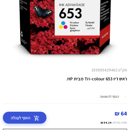
מק"ט 193905429462
ראש דיו 653 Tri-colour מבית HP.
הוסף להשוואה
64 ₪
הוסף לעגלה
מחיר באילת:
54.24 ₪