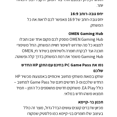
יותר.
יחס גובה-רוחב 16:9
יחס גובה-רוחב של 16:9 מאפשר לכם לראות את כל
המשחק.
OMEN Gaming Hub
OMEN Gaming Hub מספק לכם מקום אחד שבו תוכלו
למצוא כל מה שדרוש לשיפור חוויית המשחק. החל משיפורי
תוכנה ועד לבקרת חומרה ולשירותים בשידור חי, OMEN
Gaming Hub משפר את רמת המשחק בדרך קלה ופשוטה.
נסו את PC Game Pass בחינם עם התקן HP החדש
שלכם
שחקו במאות משחקי מחשב איכותיים באמצעות מכשיר HP
החדש שלכם ומ-3 חודשים חינם של Game Pass למחשב –
כולל EA Play. משחקים חדשים מתווספים כל הזמן – תמיד
תמצאו משהו חדש במלאי.
תכנון בר-קיימא
מכיוון שדברים קטנים עושים הבדל גדול, מוצר זה כולל
בעיצוב שלו חומרים בני-קיימא כמו פלסטיק שמקורו