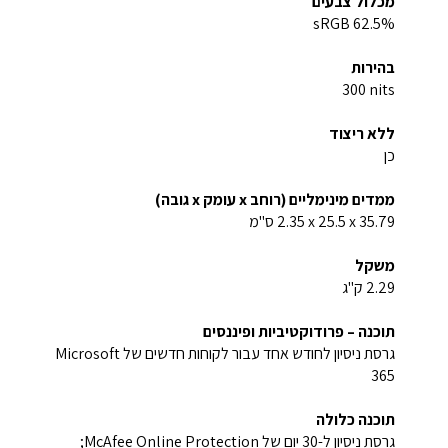
מכלול צבעים
62.5% sRGB
בהירות
‎300 nits‏
ללא ריצוד
כן
ממדים מינימליים (רוחב x עומק x גובה)
‎35.79 ‏x ‏25.5 x ‏2.35 ס"מ
משקל
2.29 ק"ג
תוכנה – פרודוקטיביות ופיננסים
גרסת ניסיון לחודש אחד עבור לקוחות חדשים של Microsoft
365
תוכנה כלולה
גרסת ניסיון ל-30 יום של McAfee Online Protection‏;