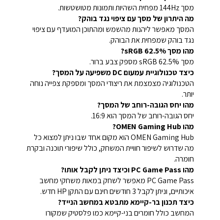
מסך 144Hz מפחית השהיות ותמונות מטושטשות.
מה היתרון של מסך עם ציפוי נגד בוהק?
המסך מאפשר ליהנות מהשמש ומהתוכן המועדף עם ציפוי
נגד בוהק שמפחית את הבוהק.
מהו מסך 62.5% sRGB?
מסך 62.5% sRGB מספק צבע ברור.
כיצד טכנולוגיית עמעום DC משפיעה על המסך?
הטכנולוגיה מצמצמת את ריצודי המסך ומספקת צפייה נוחה
יותר.
מהו יחס הגובה-רוחב של המסך?
יחס הגובה-רוחב של המסך הוא 16:9.
מהו OMEN Gaming Hub?
OMEN Gaming Hub הוא מקום אחד שבו ניתן למצוא כל
מה שדרוש לשיפור חוויית המשחק, כולל שיפורי תוכנה ובקרת
חומרה.
מהו PC Game Pass וכיצד ניתן לקבל אותו?
PC Game Pass מאפשר לשחק במאות משחקי מחשב
איכותיים, וניתן לקבל 3 חודשים חינם עם התקן HP חדש.
כיצד תכנון בר-קיימא מתבטא במחשב הנייד?
המחשב כולל חומרים בני-קיימא כמו פלסטיק שמקורו