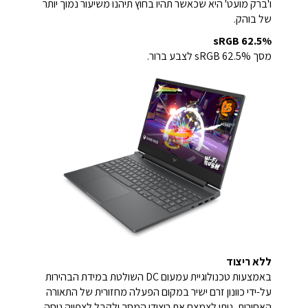
ו'ברק מועט' היא שכאשר תהיו בחוץ תיהנו משיעור נמוך יותר
של בוהק.
62.5% sRGB
מסך 62.5% sRGB לצבע ברור.
ללא ריצוד
באמצעות טכנולוגיית עמעום DC השולטת במידת הבהירות
על-ידי כוונון זרם ישיר במקום הפעלה מחזורית של התאורה
האחורית, ניתן לצמצם את ריצודי המסך ולקבל לצפייה נוחה