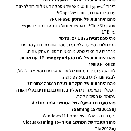
חיבור USB Type-C®‎ מאפשר אספקת חשמל וחיבור לתצוגה
עם קצב העברת נתונים של 5Gbps.
מהם היתרונות של אחסון PCIe SSD?
אחסון PCIe SSD מאפשר אתחול מהיר עם נפח אחסון של
עד 1TB.
מהי טכנולוגיית DTS: X® Ultra?
הטכנולוגיה מציעה צליל תלת-ממד אותנטי ומדויק מבחינה
מרחבית עם מצבי שמע מותאמים לסוגי משחק שונים.
מהם היתרונות של לוח מגע HP Imagepad עם מחוות
Multi-Touch?
לוח המגע תומך במחוות של ארבע אצבעות ומאפשר לגלול,
לבצע זום ולנווט בנגיעה פשוטה.
מהם היתרונות של מקלדת בעלת תאורה אחורית?
המקלדת מאפשרת להקליד בנוחות גם בחדרים בעלי תאורה
עמומה או בטיסות לילה.
מהי מערכת ההפעלה של המחשב הנייד Victus
Gaming 15-fa2018nj?
מערכת ההפעלה היא Windows 11 Home.
מהו המעבד של המחשב הנייד Victus Gaming 15-
fa2018nj?