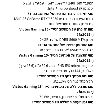
המעבד הוא Intel® Core™ 7 240H עם עד 5.2GHz
וטכנולוגיית Intel® Turbo Boost.
מהי יחידת העיבוד הגרפית של המחשב הנייד?
יחידת העיבוד הגרפית היא NVIDIA® GeForce RTX™ 5050
עם זיכרון GDDR7 ייעודי של 8GB.
מהו הזיכרון של המחשב הנייד Victus Gaming 15-
fa2018nj?
זיכרון DDR5-5600 MT/s של עד 24GB
מהו האחסון הפנימי של המחשב הנייד?
כונן PCIe® NVMe™ SSD של ‎1 טרהבייט.
מהי התצוגה של המחשב הנייד Victus Gaming 15-
fa2018nj?
צג FHD IPS micro-edge בגודל 39.6 ס"מ (15.6 אינץ')
באלכסון, 144 הרץ, עם ציפוי נגד בוהק.
מהו יחס המסך לגוף של המחשב הנייד?
יחס המסך לגוף הוא 82.23%.
מהו סוג הסוללה של המחשב הנייד Victus Gaming 15-
fa2018nj?
סוללת פולימר ליתיום-יון, 4 תאים, ‎70 Wh.
מהו זמן טעינת הסוללה של המחשב הנייד?