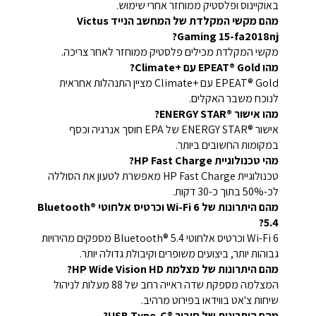
באוקיינוס ופלסטיק ממוחזר אחרי שימוש.
מהם מקשי המקלדת של המחשב הנייד Victus
Gaming 15-fa2018nj?
מקשי המקלדת מכילים פלסטיק ממוחזר לאחר צריכה.
מהו EPEAT® Gold עם Climate+‎?
EPEAT® Gold עם Climate+‎ מציין התנהלות אחראית
לנוכח משבר האקלים.
מהו אישור ENERGY STAR®‎?
אישור ENERGY STAR®‎ של EPA חוסך אנרגיה וכסף
במקומות החשובים ביותר.
מהי טכנולוגיית HP Fast Charge?
טכנולוגיית HP Fast Charge מאפשרת לטעון את הסוללה
לכ-50% בתוך כ-30 דקות.
מהם היתרונות של Wi-Fi 6 וכרטיס אלחוטי Bluetooth®
5.4?
Wi-Fi 6 וכרטיס אלחוטי Bluetooth® 5.4 מספקים מהירויות
גבוהות יותר, ביצועים משופרים וקיבולת גדולה יותר.
מהם היתרונות של מצלמת HP Wide Vision HD?
המצלמה מספקת שדה ראייה רחב של 88 מעלות לניהול
שיחות צ'אט בווידאו בפירוט מרהיב.
מהם היתרונות של חיבור USB Type-C®‎?