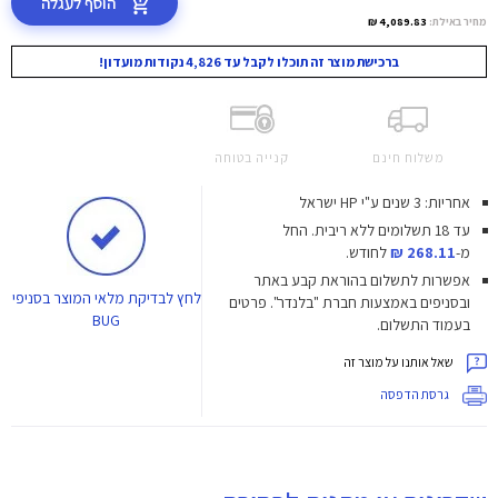
הוסף לעגלה
מחיר באילת:
4,089.83 ₪
ברכישת מוצר זה תוכלו לקבל עד 4,826 נקודות מועדון!
משלוח חינם
קנייה בטוחה
אחריות: 3 שנים ע"י HP ישראל
עד 18 תשלומים ללא ריבית.
החל
מ-
268.11 ₪
לחודש.
אפשרות לתשלום בהוראת קבע באתר
לחץ
לבדיקת מלאי המוצר בסניפי
ובסניפים באמצעות חברת "בלנדר". פרטים
BUG
בעמוד התשלום.
שאל אותנו על מוצר זה
גרסת הדפסה