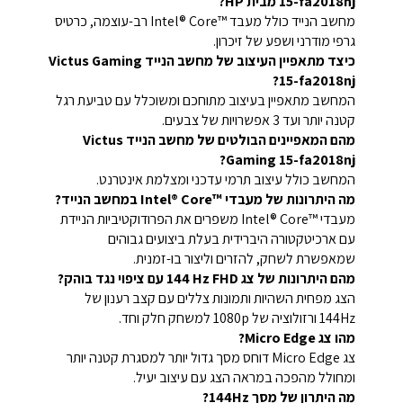
15-fa2018nj מבית HP?
מחשב הנייד כולל מעבד Intel® Core™‎ רב-עוצמה, כרטיס
גרפי מודרני ושפע של זיכרון.
כיצד מתאפיין העיצוב של מחשב הנייד Victus Gaming
15-fa2018nj?
המחשב מתאפיין בעיצוב מתוחכם ומשוכלל עם טביעת רגל
קטנה יותר ועד 3 אפשרויות של צבעים.
מהם המאפיינים הבולטים של מחשב הנייד Victus
Gaming 15-fa2018nj?
המחשב כולל עיצוב תרמי עדכני ומצלמת אינטרנט.
מה היתרונות של מעבדי Intel® Core™‎ במחשב הנייד?
מעבדי Intel® Core™‎ משפרים את הפרודוקטיביות הניידת
עם ארכיטקטורה היברידית בעלת ביצועים גבוהים
שמאפשרת לשחק, להזרים וליצור בו-זמנית.
מהם היתרונות של צג ‎144 Hz FHD עם ציפוי נגד בוהק?
הצג מפחית השהיות ותמונות צללים עם קצב רענון של
144Hz ורזולוציה של 1080p למשחק חלק וחד.
מהו צג Micro Edge?
צג Micro Edge דוחס מסך גדול יותר למסגרת קטנה יותר
ומחולל מהפכה במראה הצג עם עיצוב יעיל.
מה היתרון של מסך 144Hz?