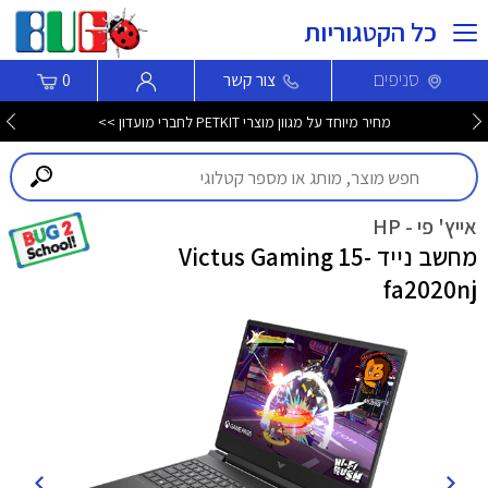
כל הקטגוריות
סניפים
צור קשר
0
מחיר מיוחד על מגוון מוצרי PETKIT לחברי מועדון >>
אייץ' פי - HP
מחשב נייד Victus Gaming 15-
fa2020nj