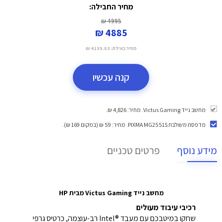
מחיר החבילה:
4995 ₪
4885 ₪
מחיר באילת:
4139.83 ₪
קנה עכשיו
מחשב נייד Victus Gaming. מחיר: 4,826 ₪.
מדפסת משולבת PIXMA MG2551S
. מחיר: 59 ₪ (במקום 169 ₪).
מידע נוסף
פרטים טכניים
מחשב נייד Victus Gaming מבית HP
רכיבי עיבוד מעולים
שחקו במיטבכם עם מעבד Intel®‎ רב-עוצמה, כרטיס גרפי