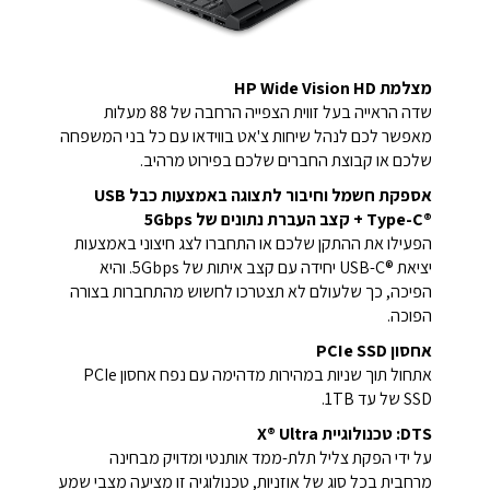
מצלמת HP Wide Vision HD
שדה הראייה בעל זווית הצפייה הרחבה של 88 מעלות
מאפשר לכם לנהל שיחות צ'אט בווידאו עם כל בני המשפחה
שלכם או קבוצת החברים שלכם בפירוט מרהיב.
אספקת חשמל וחיבור לתצוגה באמצעות כבל USB
Type-C®‎ + קצב העברת נתונים של 5Gbps
הפעילו את ההתקן שלכם או התחברו לצג חיצוני באמצעות
יציאת USB-C®‎ יחידה עם קצב איתות של 5Gbps. והיא
הפיכה, כך שלעולם לא תצטרכו לחשוש מהתחברות בצורה
הפוכה.
אחסון PCIe SSD
אתחול תוך שניות במהירות מדהימה עם נפח אחסון PCIe
SSD של עד 1TB.
DTS: טכנולוגיית X® Ultra
על ידי הפקת צליל תלת-ממד אותנטי ומדויק מבחינה
מרחבית בכל סוג של אוזניות, טכנולוגיה זו מציעה מצבי שמע