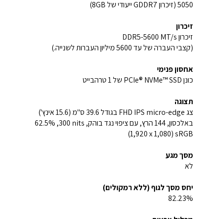
5050 (זיכרון GDDR7 ייעודי של 8GB)
זיכרון
זיכרון DDR5-5600 MT/s
(קצבי העברה של עד ‎5600 מיליון העברות לשנייה.)
אחסון פנימי
כונן PCIe® NVMe™ SSD של ‎1 טרהבייט
תצוגה
צג FHD IPS micro-edge בגודל 39.6 ס"מ (15.6 אינץ')
באלכסון, 144 הרץ, עם ציפוי נגד בוהק, ‎300 nits‏, ‎‎62.5%
sRGB‏‏ (‎1,920 x 1,080)
מסך מגע
לא
יחס מסך לגוף (ללא רמקולים)
82.23%