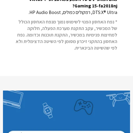
Gaming 15-fa2018nj?
DTS:X® Ultra, רמקולים כפולים, HP Audio Boost.
* נפח האחסון הפנוי לשימוש נמוך מנפח האחסון הכולל
של המכשיר, עקב התקנת מערכת הפעלה, חלוקה
למחיצות פנימיות במכשיר, התקנת תוכנות וכדומה. נפח
האחסון בהתקני זיכרון מסומן לפי השיטה הדצימלית ולא
לפי שהשיטה הבינארית.