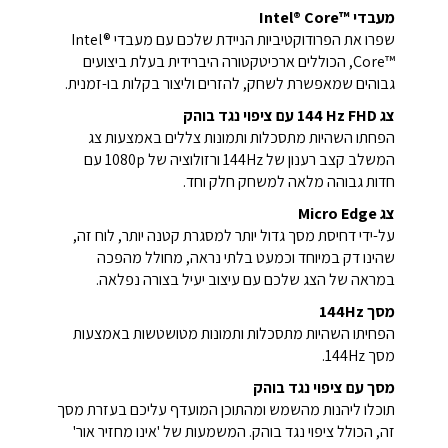
מעבדי Intel® Core™‎
שפרו את הפרודוקטיביות הניידת שלכם עם מעבדי Intel®
Core™‎, הכוללים ארכיטקטורה היברידית בעלת ביצועים
גבוהים שמאפשרת לשחק, להזרים וליצור בקלות בו-זמנית.
צג ‎144 Hz FHD עם ציפוי נגד בוהק
הפחתו השהיות מתסכלות ותמונות צללים באמצעות צג
המשלב קצב רענון של 144Hz ורזולוציה של 1080p עם
חדות גבוהה מלאה למשחק חלק וחד.
צג Micro Edge
על-ידי דחיסת מסך גדול יותר למסגרת קטנה יותר, לוח זה,
שהינו דק במיוחד וכמעט בלתי נראה, מחולל מהפכה
במראה של הצג שלכם עם עיצוב יעיל בצורה נפלאה.
מסך 144Hz
הפחיתו השהיות מתסכלות ותמונות מטושטשות באמצעות
מסך 144Hz.
מסך עם ציפוי נגד בוהק
תוכלו ליהנות מהשמש ומהתוכן המועדף עליכם בעזרת מסך
זה, הכולל ציפוי נגד בוהק. המשמעות של 'אינו מחזיר אור'