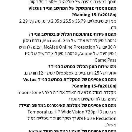
תומך בטעינה מהירה של סוללה: כ-50% ב-30 דקות.
מהם הממדים והמשקל של המחשב הנייד Victus
Gaming 15-fa2018nj?
ממדים מינימליים: ‎35.79 ‏x ‏25.5 x ‏2.35 ס"מ, משקל: 2.29
ק"ג.
מהם השירותים והתוכנות הכלולים במחשב הנייד?
גרסת ניסיון לחודש אחד של Microsoft 365, גרסת ניסיון
ל-30 יום של McAfee Online Protection, הצעה לחודש
ניסיון חינם של Adobe, וגרסת ניסיון ל-3 חודשים של PC
Game Pass.
מהו שירות הענן הכלול במחשב הנייד?
אחסון של ‎25 ג'יגהבייט ב-Dropbox למשך 12 חודשים.
מהם המאפיינים של המקלדת במחשב הנייד Victus
Gaming 15-fa2018nj?
מקלדת בגודל מלא עם תאורה אחורית בצבע moonstone
gray עם לוח מקשים מספרי.
מהם המאפיינים של מצלמת האינטרנט במחשב הנייד?
מצלמת HP Wide Vision 720p HD עם Temporal
Noise Reduction ומערך מיקרופונים דיגיטליים כפול
משולב.
מהם המאפיינים של השמע במחשב הנייד Victus