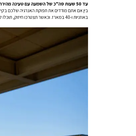
עד 50 שעות סה"כ של השמעה עם טעינה מהירה
באוזניות ו-40 במארז. וכאשר תצטרכו חיזוק, תוכלו לטעון במהירות עד שעה של זמן נגינה תוך 10 דקות בלבד.