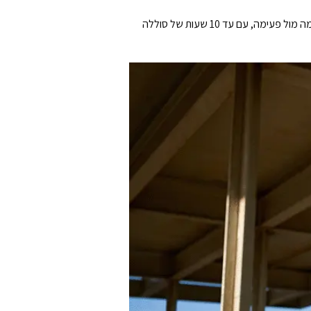
בין אם אתם מודדים את תפוקת האנרגיה שלכם בקילומטרים, פאונדים או דקות, ה-JBL Endurance Peak 3 יכול להתאים לכם פעימה מול פעימה, עם עד 10 שעות של סוללה