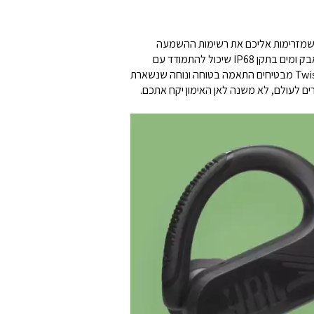
ב. Endurance Peak 3 הן השותפות המושלמות לאימון, שמזרימות אליכם את רשימות ההשמעה
למוטיבציה שלכם עם עד 50 שעות של השמעה וצליל JBL Pure Bass עשיר שאתם יכולים להרגיש בשרירים. העיצוב העמיד בפני אבק ומים בתקן IP68 שיכול להתמודד עם
מסלול ההרים המאובק ביותר ופעילות הכושר המיוזעת ביותר, בעוד שה-Powerhook המתכופף יחד עם משפר הוו לאוזניים TwistLock מבטיחים התאמה בטוחה ונוחה שנשארת
ים לעולם, לא משנה לאן האימון יקח אתכם.