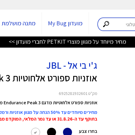
מועדון My Bug
מתנה מושלמת
מחיר מיוחד על מגוון מוצרי PETKIT לחברי מועדון >>
ג'י בי אל - JBL
אוזניות ספורט אלחוטיות Endurance Peak 3
מק"ט 6925281932601
אוזניות ספורט אלחוטיות מדגם Endurance Peak 3 מבית JBL הן אוזניות True Wireless אקטיביות חסינות לאבק ומים.
מחירים מיוחדים עד 50% הנחה על מגוון אוזניות ורמקולים JBL
בתוקף עד ה-31.8.26 או עד גמר המלאי, המוקדם מביניהם!
בחרו צבע