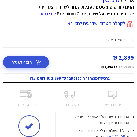
אחריות
לחצו כאן
הזינו קוד קופון:
BUG
לקבלת הנחה לשדרוג האחריות
לפרטים נוספים על שירות Premium Care
לחצו כאן
לקבלת הטבות ושדרוגים לחצו כאן
הוסף להשוואה
2,899 ₪
הוסף לעגלה
מחיר באילת:
2,456.78 ₪
ברכישת מוצר זה תוכלו לקבל עד 2,899 נקודות מועדון!
יבואן רשמי
משלוח חינם
קנייה בטוחה
אחריות: 3 שנים ע"י Lenovo ישראל -
אחריות יבואן רשמי
עד 18 תשלומים ללא ריבית.
החל
מ-
161.05 ₪
לחודש.