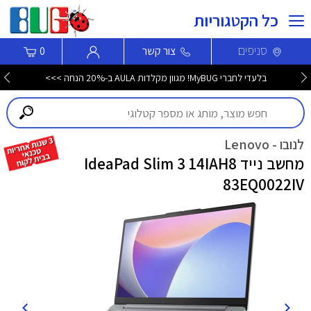
כל הקטגוריות
סניפים
צור קשר
0
בלעדי לחברי MyBUG! מגוון מקלדות AULA ב-20% הנחה >>>
לנובו - Lenovo
מחשב נייד IdeaPad Slim 3 14IAH8
83EQ0022IV