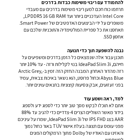
להתמודד עם ריבוי משימות כבדות בדרכים
תרתמו כוח חכם למען ריבוי משימות בדרכים עם מעבדי
Intel Core העדכניים ביותר ועד LPDDR5 16 GB RAM,
משופרים על ידי הביצועים האדפטיבים של Smart Power.
תאחסנו את כל ספריית המולטימדיה והתוכניות שלכם עם
אחסון SSD.
נבנה להשפעה תוך כדי תנועה
תוכנן עבור אלה שנמצאים כל הזמן בדרכים ומשפיעים על
חייהם, IdeaPad Slim 3i בנוי לקלילות ורזה - עד 10% יותר
רזה מהדור האחרון. המבנה החזק הזה זמין ב-Arctic Grey,
Abyss Blue וכחול פרוסט, הוא נשאר באיכות צבאית, עמיד
בפני זעזועים, אבק ונסיעות קיצוניות בתנאים עוינים יותר.
למד, ראה ושמע עוד
אתם לא תוכלו לבקש מסך טוב יותר כדי לספוג ידע ולספוג
בידור מאשר השוליים הצרים 4-צדדיים כדי להניב עד 88%
AAR בצג IPS FHD של IdeaPad Slim 3i, שמרו על עיניכם
מפני עומס עם תצוגה בעלת אישור TÜV באור כחול נמוך
והאזינו עם האודיו של Dolby מתוך הרמקולים הפונים
למשתמש.