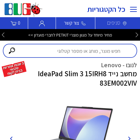
כל הקטגוריות
סניפים
צור קשר
0
מחיר מיוחד על מגוון מוצרי PETKIT לחברי מועדון >>
לנובו - Lenovo
מחשב נייד IdeaPad Slim 3 15IRH8
83EM002VIV