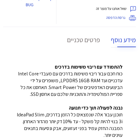
BUG
שאל אותנו על מוצר זה
גרסת הדפסה
מידע נוסף
פרטים טכניים
להתמודד עם ריבוי משימות בדרכים
כוח חכם עבור ריבוי משימות בדרכים עם מעבדי Intel Core
עדכניים ועד LPDDR5 16GB RAM, משופרים על ידי
הביצועים האדפטיבים של Smart Power. תאחסנו את כל
ספריית המולטימדיה והתוכניות שלכם עם אחסון SSD.
נבנה לפעולה תוך כדי תנועה
תוכנן עבור אלה שנמצאים כל הזמן בדרכים, IdeaPad Slim
3i בנוי להיות קל משקל - עד 10% דק יותר מהדור האחרון.
המבנה החזק עמיד בפני זעזועים, אבק ונסיעות בתנאים
עוינים יותר.