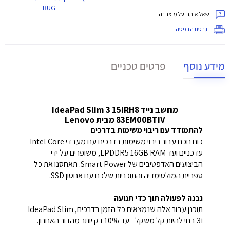
BUG
שאל אותנו על מוצר זה
גרסת הדפסה
מידע נוסף
פרטים טכניים
מחשב נייד IdeaPad Slim 3 15IRH8
83EM00BTIV מבית Lenovo
להתמודד עם ריבוי משימות בדרכים
כוח חכם עבור ריבוי משימות בדרכים עם מעבדי Intel Core
עדכניים ועד LPDDR5 16GB RAM, משופרים על ידי
הביצועים האדפטיבים של Smart Power. תאחסנו את כל
ספריית המולטימדיה והתוכניות שלכם עם אחסון SSD.
נבנה לפעולה תוך כדי תנועה
תוכנן עבור אלה שנמצאים כל הזמן בדרכים, IdeaPad Slim
3i בנוי להיות קל משקל - עד 10% דק יותר מהדור האחרון.