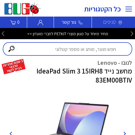
כל הקטגוריות
סניפים
צור קשר
0
מחיר מיוחד על מגוון מוצרי PETKIT לחברי מועדון >>
לנובו - Lenovo
מחשב נייד IdeaPad Slim 3 15IRH8
83EM00BTIV