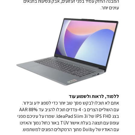
המבנה החזק עמיד בפני זעזועים, אבק ונסיעות בתנאים
עוינים יותר.
ללמוד, לראות ולשמוע עוד
אתם לא תוכלו לבקש מסך טוב יותר כדי לספוג ידע ובידור.
עם השוליים הצרים ב- 4-צדדים תוכלו להניב עד 88% AAR
בצג IPS FHD של IdeaPad Slim 3i. שמרו על עיניכם מפני
עומס עם תצוגה בעלת אישור TÜV באור כחול נמוך והאזינו
עם האודיו של Dolby מתוך הרמקולים הפונים למשתמש.