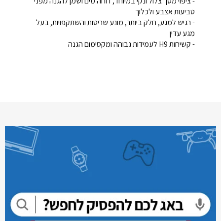
- ציפוי מסך צלול ונקי במיוחד, דוחה מים ושמן להגנה מפני
טביעות אצבע ולכלוך
- רגיש למגע, חלק ביותר, מונע שריטות והשתקפויות, בעל
מגע עדין
- קשיחות H9 לעמידות גבוהה ומקסימום הגנה