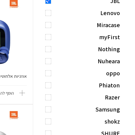
JBL
Lenovo
Miracase
myFirst
Nothing
Nuheara
oppo
אוזניות אלחוטיות Live Buds 4 
Phiaton
הוסף להש
Razer
Samsung
shokz
SHURE