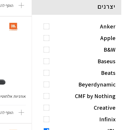
יצרנים
הוסף להש
Anker
Apple
B&W
Baseus
Beats
Beyerdynamic
CMF by Nothing
אוזניות אלחוטיות Tune 225TWS 
Creative
הוסף להש
Infinix