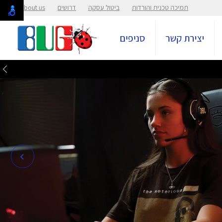
תמיכה טכנית והורדות
ביטול עסקה
דרושים
About us
יצירת קשר
סניפים