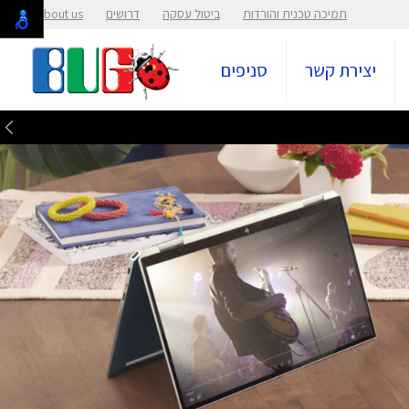
תמיכה טכנית והורדות
ביטול עסקה
דרושים
About us
יצירת קשר
סניפים