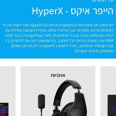
הייפר איקס - HyperX
לא משנה אם אתם גיימרים מקצוענים או חובבים HyperX נועד לשפר את חיי
המשחק שלכם. מאוזניות ׳ענן׳ אולטרה-נוחות, מקלדות סגסוגת עמידות עם
יכולת תגובותיות גבוהה, עכברי Pulsefire, מוצרי ChargePlay בעלי SSD ו
RAM עם ביצועים גבוהים. הכל מעוצב, בנוי ומתואם היטב עם לגיימרים, בין
אם בקונסולה או מחשב, תוכלו למצוא ב HyperX בדיוק את מה שאתם
מחפשים, ובמחיר משתלם
אוזניות