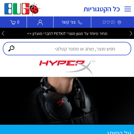
כל הקטגוריות
סניפים
צור קשר
0
מחיר מיוחד על מגוון מוצרי PETKIT לחברי מועדון >>
על המותג