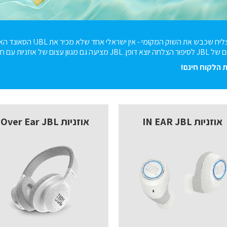
מותג האודיו המצליח שכב
ם חווית שמע מעולה ועיצוב אופנתי.
 הלקוח חינם!
אוזניות IN EAR JBL
אוזניות Over Ear JBL