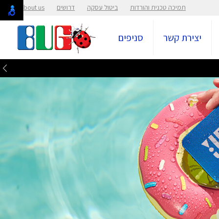
תמיכה טכנית והורדות
ביטול עסקה
דרושים
About us
יצירת קשר
סניפים