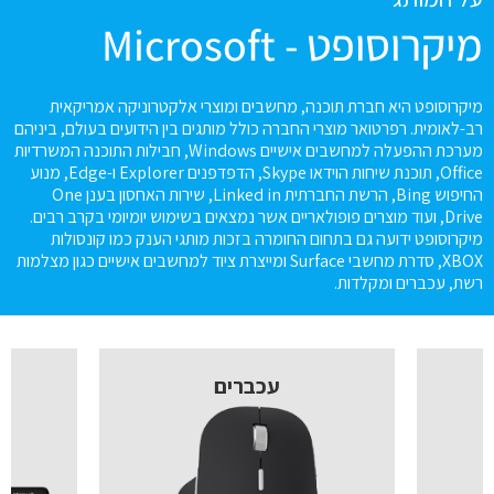
מיקרוסופט - Microsoft
מיקרוסופט היא חברת תוכנה, מחשבים ומוצרי אלקטרוניקה אמריקאית
רב-לאומית. רפרטואר מוצרי החברה כולל מותגים בין הידועים בעולם, ביניהם
מערכת ההפעלה למחשבים אישיים Windows, חבילות התוכנה המשרדיות
Office, תוכנת שיחות הוידאו Skype, הדפדפנים Explorer ו-Edge, מנוע
החיפוש Bing, הרשת החברתית Linked in, שירות האחסון בענן One
Drive, ועוד מוצרים פופולאריים אשר נמצאים בשימוש יומיומי בקרב רבים.
מיקרוסופט ידועה גם בתחום החומרה בזכות מותגי הענק כמו קונסולות
XBOX, סדרת מחשבי Surface ומייצרת ציוד למחשבים אישיים כגון מצלמות
רשת, עכברים ומקלדות.
עכברים