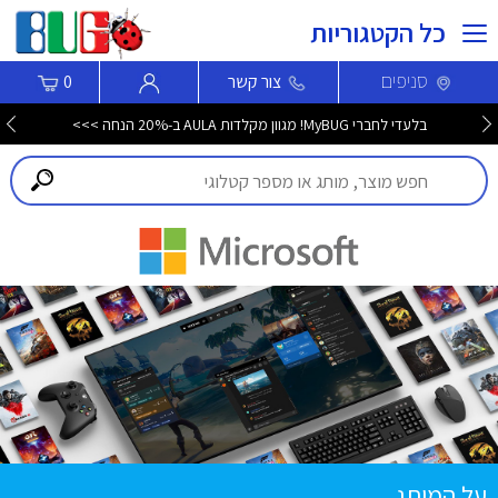
כל הקטגוריות
סניפים
צור קשר
0
בלעדי לחברי MyBUG! מגוון מקלדות AULA ב-20% הנחה >>>
על המותג