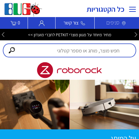
כל הקטגוריות
סניפים
צור קשר
0
מחיר מיוחד על מגוון מוצרי PETKIT לחברי מועדון >>
על המותג