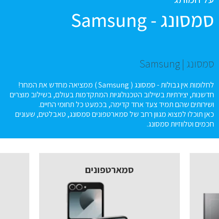
סמסונג - Samsung
סמסונג | Samsung
לחלומות אין גבולות - סמסונג ( Samsung ) ממציאה מחדש את המחר!
חדשנות, יצירתיות בשילוב הטכנולוגיות המתקדמות בעולם, בשילוב מוצרים
ושירותים שהם תמיד צעד אחד קדימה, בכמעט כל תחומי החיים.
כאן תוכלו למצוא מגוון רחב של סמארטפונים סמסונג, טאבלטים, שעונים
חכמים וטלווזיות סמסונג.
סמארטפונים