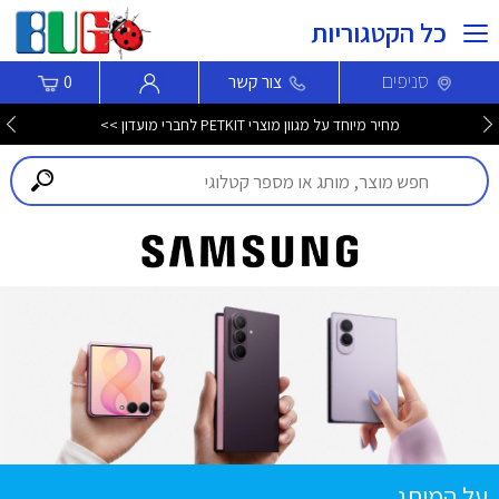
כל הקטגוריות
סניפים
צור קשר
0
מחיר מיוחד על מגוון מוצרי PETKIT לחברי מועדון >>
על המותג