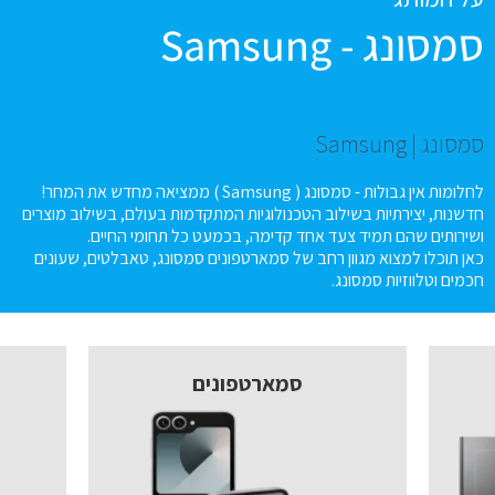
סמסונג - Samsung
סמסונג | Samsung
לחלומות אין גבולות - סמסונג ( Samsung ) ממציאה מחדש את המחר!
חדשנות, יצירתיות בשילוב הטכנולוגיות המתקדמות בעולם, בשילוב מוצרים
ושירותים שהם תמיד צעד אחד קדימה, בכמעט כל תחומי החיים.
כאן תוכלו למצוא מגוון רחב של סמארטפונים סמסונג, טאבלטים, שעונים
חכמים וטלווזיות סמסונג.
סמארטפונים