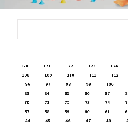
120
121
122
123
124
108
109
110
111
112
96
97
98
99
100
83
84
85
86
87
8
70
71
72
73
74
7
57
58
59
60
61
6
44
45
46
47
48