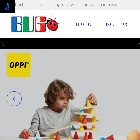
תמיכה טכנית והורדות
ביטול עסקה
דרושים
About us
יצירת קשר
סניפים