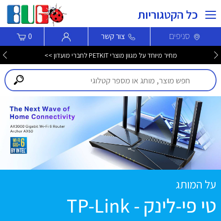
כל הקטגוריות
סניפים
צור קשר
0
מחיר מיוחד על מגוון מוצרי PETKIT לחברי מועדון >>
על המותג
טי פי-לינק - TP-Link