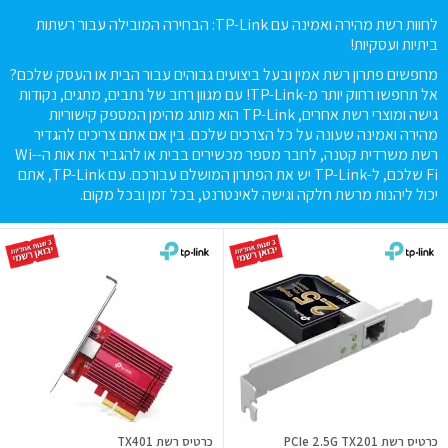
לחוות רשת מהירה ואמינה עם TP-Link: הבחירה המובילה עבור רשתות
ביתיות ועסקיות!
מחפשים פתרון רשת אמין ובעל ביצועים גבוהים עבור הבית או העסק שלכם?
אל תחפשו רחוק יותר מ-TP-Link! עם מגוון רחב של נתבים, מתגים, נקודות
גישה ומוצרי רשת אחרים, TP-Link הוא מותג מהימן המספק קישוריות
מהירה ואמינה שעונה על כל הצרכים שלכם. בין אם אתם צריכים להגדיר
רשת משרדית קטנה, לחבר מספר מכשירים בבית או להגביר את אות ה-Wi-
Fi שלכם, ל-TP-Link יש את הפתרון המושלם עבורכם. עם TP-Link, אתם
יכול ליהנות מרשת חלקה וגישה לאינטרנט, בכל זמן ובכל מקום.
כרטיס רשת TX201 ‏G‏2.5 ‏PCIe
כרטיס רשת TX401