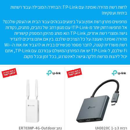
לחוות רשת מהירה ואמינה עם TP-Link: הבחירה המובילה עבור רשתות
ביתיות ועסקיות!
מחפשים פתרון רשת אמין ובעל ביצועים גבוהים עבור הבית או העסק שלכם?
אל תחפשו רחוק יותר מ-TP-Link! עם מגוון רחב של נתבים, מתגים, נקודות
גישה ומוצרי רשת אחרים, TP-Link הוא מותג מהימן המספק קישוריות
מהירה ואמינה שעונה על כל הצרכים שלכם. בין אם אתם צריכים להגדיר
רשת משרדית קטנה, לחבר מספר מכשירים בבית או להגביר את אות ה-Wi-
Fi שלכם, ל-TP-Link יש את הפתרון המושלם עבורכם. עם TP-Link, אתם
יכול ליהנות מרשת חלקה וגישה לאינטרנט, בכל זמן ובכל מקום.
רכזת 3 ב-1 UH3020C
נתב ER703WP-4G-Outdoor