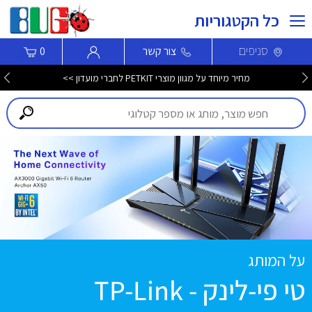
כל הקטגוריות
סניפים
צור קשר
0
מחיר מיוחד על מגוון מוצרי PETKIT לחברי מועדון >>
על המותג
טי פי-לינק - TP-Link