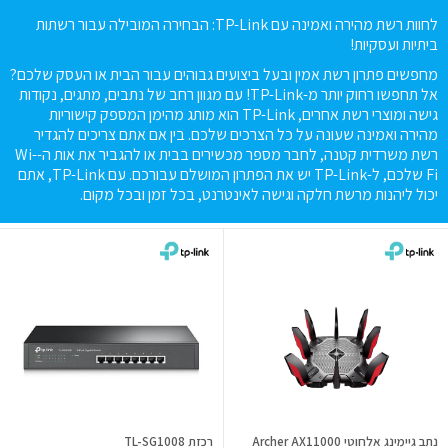
לחוות רשת מהירה ואמינה עם TP-Link: הבחירה המובילה עבור רשתות
ביתיות ועסקיות!
מחפשים פתרון רשת אמין ובעל ביצועים גבוהים עבור הבית או העסק שלכם?
אל תחפשו רחוק יותר מ-TP-Link! עם מגוון רחב של נתבים, מתגים, נקודות
גישה ומוצרי רשת אחרים, TP-Link הוא מותג מהימן המספק קישוריות
מהירה ואמינה שעונה על כל הצרכים שלכם. בין אם אתם צריכים להגדיר
רשת משרדית קטנה, לחבר מספר מכשירים בבית או להגביר את אות ה-Wi-
Fi שלכם, ל-TP-Link יש את הפתרון המושלם עבורכם. עם TP-Link, אתם
יכול ליהנות מרשת חלקה וגישה לאינטרנט, בכל זמן ובכל מקום.
נתב גיימינג אלחוטי Archer AX11000
רכזת TL-SG1008