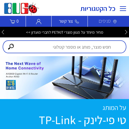
כל הקטגוריות
סניפים
צור קשר
0
מחיר מיוחד על מגוון מוצרי PETKIT לחברי מועדון >>
על המותג
טי פי-לינק - TP-Link