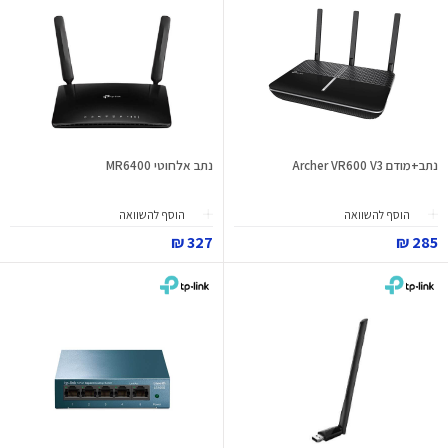
נתב+מודם Archer VR600 V3
נתב אלחוטי MR6400
הוסף להשוואה
הוסף להשוואה
327 ₪
285 ₪