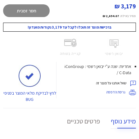
3,179 ₪
חסר זמנית
מחיר באילת:
2,694.07 ₪
ברכישת מוצר זה תוכלו לקבל עד 3,179 נקודות מועדון!
יבואן רשמי
קנייה בטוחה
אחריות: שנה ע"י יבואן רשמי : iConGroup
/ C-Data
שאל אותנו על מוצר זה
גרסת הדפסה
לחץ
לבדיקת מלאי המוצר בסניפי
BUG
מידע נוסף
פרטים טכניים