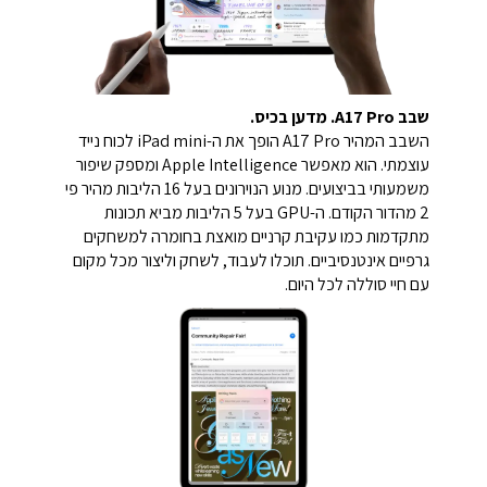
שבב A17 Pro. מדען בכיס.
השבב המהיר A17 Pro הופך את ה-iPad mini לכוח נייד
עוצמתי. הוא מאפשר Apple Intelligence ומספק שיפור
משמעותי בביצועים. מנוע הנוירונים בעל 16 הליבות מהיר פי
2 מהדור הקודם. ה-GPU בעל 5 הליבות מביא תכונות
מתקדמות כמו עקיבת קרניים מואצת בחומרה למשחקים
גרפיים אינטנסיביים. תוכלו לעבוד, לשחק וליצור מכל מקום
עם חיי סוללה לכל היום.