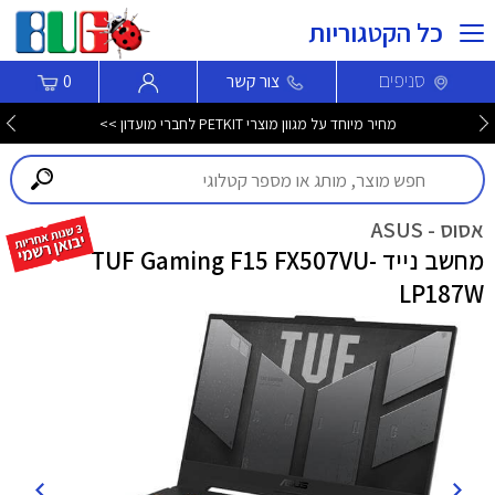
כל הקטגוריות
סניפים
צור קשר
0
מחיר מיוחד על מגוון מוצרי PETKIT לחברי מועדון >>
אסוס - ASUS
מחשב נייד TUF Gaming F15 FX507VU-
LP187W