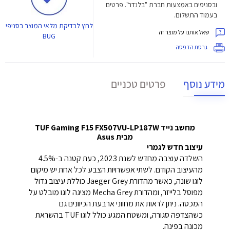
ובסניפים באמצעות חברת "בלנדר". פרטים
בעמוד התשלום.
לחץ
לבדיקת מלאי המוצר בסניפי
שאל אותנו על מוצר זה
BUG
גרסת הדפסה
מידע נוסף
פרטים טכניים
מחשב נייד TUF Gaming F15 FX507VU-LP187W
מבית Asus
עיצוב חדש לגמרי
השלדה עוצבה מחדש לשנת 2023, כעת קטנה ב-4.5%
מהעיצוב הקודם. לשתי אפשרויות הצבע לכל אחת יש מיקום
לוגו שונה, כאשר מהדורת Jaeger Grey כוללת עיצוב גדול
מפוסל בלייזר, ומהדורת Mecha Grey מציגה לוגו מובלט על
המכסה. ניתן לראות את מחווני ארבעת הכיוונים גם
כשהצדפה סגורה, ומשטח המגע כולל לוגו TUF בהשראת
מכונה בפינה.