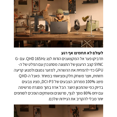
לעולם לא תחמיצו אף רגע
תדביקו פער אל המקצוענים הודות לצג QHD 165Hz. עם G-
SYNC קצב הרענון של התצוגה מסתנכרן עם הפלט של ה-
GPU כדי להפחית את ההשהיה, למזער גמגום ולמנוע קריעה
חזותית, ויוצר משחק חלק ומציאותי במיוחד. פאנל ה-QHD
מיצג 100% ממרחב הצבעים של DCI-P3, מציג צבעים
בדיוק כפי שהתכוון היוצר. הכל ארוז בתוך מסגרת מרשימה
עם יחס 80% מסך לגוף, סרטונים ומשחקים הופכים לסוחפים
יותר מבלי להקריב את הניידות שלכם.