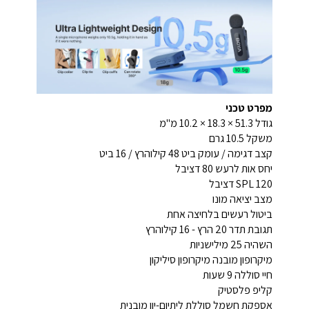
מפרט טכני
גודל 51.3 × 18.3 × 10.2 מ"מ
משקל 10.5 גרם
קצב דגימה / עומק ביט 48 קילוהרץ / 16 ביט
יחס אות לרעש 80 דציבל
SPL 120 דציבל
מצב יציאה מונו
ביטול רעשים בלחיצה אחת
תגובת תדר 20 הרץ - 16 קילוהרץ
השהיה 25 מילישניות
מיקרופון מובנה מיקרופון סיליקון
חיי סוללה 9 שעות
קליפ פלסטיק
אספקת חשמל סוללת ליתיום-יון מובנית