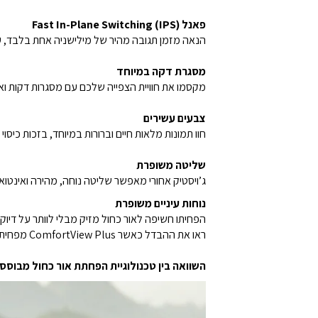
פאנל Fast In-Plane Switching (IPS)
הנאה מזמן תגובה מהיר של מילישניה אחת בלבד, עם 
מסגרת דקה במיוחד
מקסמו את חוויית הצפייה שלכם עם מסגרות דקות ואל
צבעים עשירים
חוו תמונות מלאות חיים וברורות במיוחד, בזכות כיסוי צבעים של 9%‎
שליטה משופרת
ג’ויסטיק אחורי מאפשר שליטה נוחה, מהירה ואינטוא
נוחות עיניים משופרת
הפחיתו חשיפה לאור כחול מזיק מבלי לוותר על דיוק הצבעים, בעזרת ComfortView Plus 
ראו את ההבדל כאשר ComfortView Plus מפחית את הגוונים הצהובים כדי להבטיח נאמנות צבע גבוהה יותר, בהשוואה לטכנולוגיית הפחתת אור כחול מבוססת תוכנה.
השוואה בין טכנולוגיית הפחתת אור כחול מבוססת תוכנה לבין w Plus