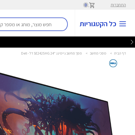
התחברות
0
כל הקטגוריות
דף הבית
>
מסכי מחשב
>
מסך מחשב גיימינג "24 SE2425HG דל - Dell