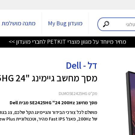
מועדון My Bug
מתנה מושלמת
מחיר מיוחד על מגוון מוצרי PETKIT לחברי מועדון >>
דל - Dell
מסך מחשב גיימינג "24 SE2425HG
מק"ט DLMOSE2425HG
מסך מחשב SE2425HG "24 200Hz מבית Dell
מושלם לכל צורכי הבידור והגיימינג הקל שלכם,
צג בגודל ‎60.45 ס"מ (‎23.8 אינץ')‎ 
של ‎200Hz‎,
פאנל ‎Fast IPS‎ מהיר,
וטכנולוגיית ‎ComfortView Plus‎ מובנית לנוחות צפייה מירבית.