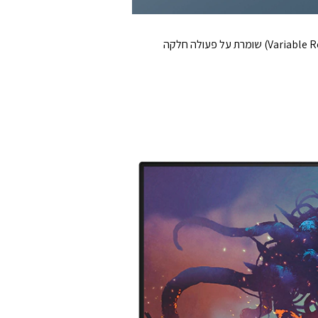
טכנולוגיית AMD FreeSync™ Premium מסייעת לבטל קריעות במסך במהלך משחקי מחשב, בעוד ש־HDMI VRR ‏(Variable Refresh Rate) שומרת על פעולה חלקה