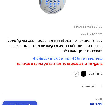
מק"ט 810069970332
GLO-MS-DW-MW
עכבר גיימינג אלחוטי דגם Model D מבית GLORIOUS הוא קל משקל,
העכבר הטוב ביותר לארגונומיה עם קישוריות נטולת פיגור וביצועים
מהירים עם חיישן BAMF שלנו.
מחיר מיוחד עד 40% הנחה על אביזרי Glorious
בתוקף עד ה-29.8.26
או עד גמר המלאי, המוקדם מביניהם!
בחרו צבע
הוסף להשוואה
399 ₪
249 ₪