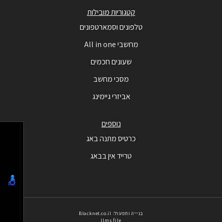
קטגוריות מובילות
טלפונים וסמארטפונים
מחשבי All in one
שעונים חכמים
מסכי מחשב
אביזרי גיימינג
נוספים
כרטיס מתנה באג
טרייד אין בבאג
בנייה ותפעול: Blacknet.co.il
llms file