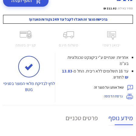
הוסף לעגלה
מחיר באילת:
211.02 ₪
ברכישת מוצר זה תוכלו לקבל עד 249 נקודות מועדון!
יבואן רשמי
משלוח חינם
קנייה בטוחה
אחריות: שנתיים ע"י ביקונקט טכנולוגיות
בע"מ
עד 18 תשלומים ללא ריבית.
החל מ-
13.83
₪
לחודש.
לחץ
לבדיקת מלאי המוצר בסניפי
שאל אותנו על מוצר זה
BUG
גרסת הדפסה
מידע נוסף
פרטים טכניים