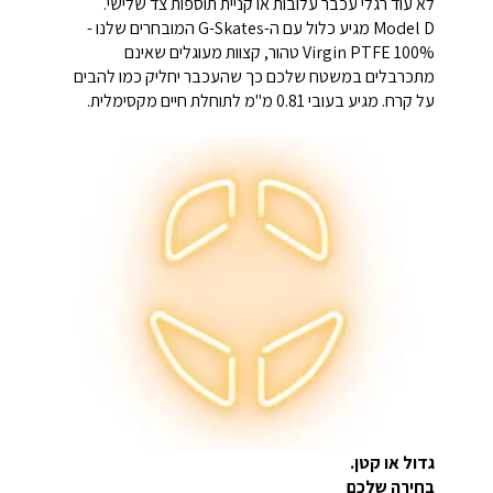
לא עוד רגלי עכבר עלובות או קניית תוספות צד שלישי.
Model D מגיע כלול עם ה-G-Skates המובחרים שלנו -
100% Virgin PTFE טהור, קצוות מעוגלים שאינם
מתכרבלים במשטח שלכם כך שהעכבר יחליק כמו להבים
על קרח. מגיע בעובי 0.81 מ"מ לתוחלת חיים מקסימלית.
גדול או קטן.
בחירה שלכם