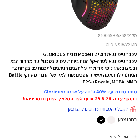
מק"ט 810069975368
GLO-MS-IWV2-MB
עכבר גיימינג אלחוטי Model I 2 מבית GLORIOUS
עכבר גיימינג אולטרה-קל הנוח ביותר, עמוס בטכנולוגיה מהדור הבא
ובעיצוב ארגונומי מודולרי. 9 לחצנים הניתנים לתכנות עם בקרות צד
הניתנות להתאמה אישית הופכים אותו לאידיאלי עבור משחקי Battle
Royale, MOBA, MMO ו-FPS
מחיר מיוחד עד 40% הנחה על אביזרי Glorious
בתוקף עד ה-29.8.26
או עד גמר המלאי, המוקדם מביניהם!
לקבלת הטבות ושדרוגים לחצו כאן
בחרו צבע
הוסף להשוואה