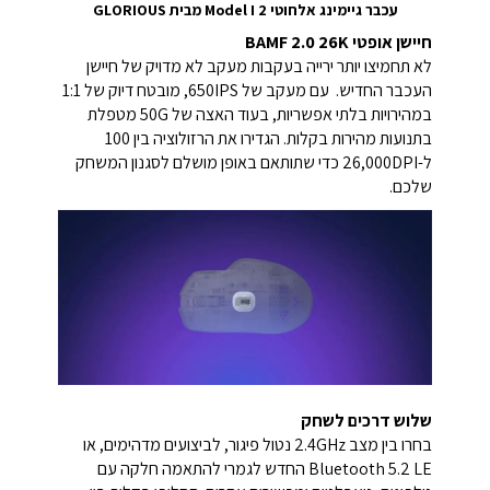
עכבר גיימינג אלחוטי Model I 2 מבית GLORIOUS
חיישן אופטי BAMF 2.0 26K
לא תחמיצו יותר ירייה בעקבות מעקב לא מדויק של חיישן
העכבר החדיש. עם מעקב של 650IPS, מובטח דיוק של 1:1
במהירויות בלתי אפשריות, בעוד האצה של 50G מטפלת
בתנועות מהירות בקלות. הגדירו את הרזולוציה בין 100
ל-26,000DPI כדי שתותאם באופן מושלם לסגנון המשחק
שלכם.
שלוש דרכים לשחק
בחרו בין מצב 2.4GHz נטול פיגור, לביצועים מדהימים, או
Bluetooth 5.2 LE החדש לגמרי להתאמה חלקה עם