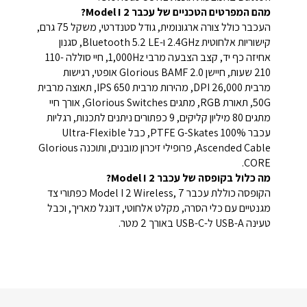
מהם המפרטים הטכניים של עכבר Model I 2?
העכבר כולל צורה ארגונומית, גודל סטנדרטי, משקל 75 גרם,
קישוריות אלחוטית 2.4GHz ו-Bluetooth 5.2 LE, סגנון
אחיזה כף יד, קצב הצבעה מרבי 1,000Hz, חיי סוללה 110-
210 שעות, חיישן Glorious BAMF 2.0 אופטי, רגישות
מרבית 26,000 DPI, מהירות מרבית 650 IPS, תאוצה מרבית
50G, תאורת RGB, מתגים Glorious Switches, אורך חיי
מתגים 80 מיליון קליקים, 9 כפתורים ניתנים לתכנות, רגליות
עכבר 100% PTFE G-Skates, כבל Ultra-Flexible
Ascended Cable, פרופילי זיכרון מובנים, ותוכנה Glorious
CORE.
מה כלול בקופסה של עכבר Model I 2?
הקופסה כוללת עכבר Model I 2 Wireless, 7 כפתורי צד
מגנטיים עם כלי הסרה, מקלט אלחוטי, דונגל מאריך, וכבל
טעינה USB-A ל-USB-C באורך 2 מטר.