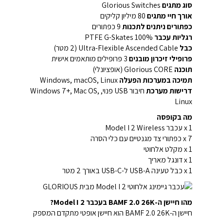
סוג מתגים
Glorious Switches
אורך חיי מתגים
80 מיליון קליקים
כפתורים ניתנים לתכנות
9 כפתורים
רגליות עכבר
100% PTFE G-Skates
כבל
Ultra-Flexible Ascended Cable (2 מטר)
פרופילי זיכרון מובנים
3 פרופילים מותאמים אישית
תוכנה
Glorious CORE (אופציונלי)
תמיכה במערכות הפעלה
Windows, macOS, Linux
דרישות מערכת
חיבור USB פנוי, Windows 7+, Mac OS,
Linux
מה בקופסה
1 x עכבר Model I 2 Wireless
7 x כפתורי צד מגנטיים עם כלי הסרה
1 x מקלט אלחוטי
1 x דונגל מאריך
1 x כבל טעינה USB-A ל-USB-C באורך 2 מטר
מהו חיישן ה-BAMF 2.0 26K בעכבר Model I 2?
חיישן ה-BAMF 2.0 26K הוא חיישן אופטי מתקדם המספק