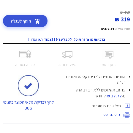
469 ₪
319 ₪
הוסף לעגלה
מחיר באילת:
270.34 ₪
ברכישת מוצר זה תוכלו לקבל עד 319 נקודות מועדון!
יבואן רשמי
משלוח חינם
קנייה בטוחה
אחריות: שנתיים ע"י ביקונקט טכנולוגיות
בע"מ
עד 18 תשלומים ללא ריבית.
החל
מ-
17.72 ₪
לחודש.
לחץ
לבדיקת מלאי המוצר בסניפי
שאל אותנו על מוצר זה
BUG
גרסת הדפסה