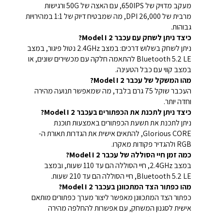
מעקב מדויק של 650IPS, עם האצה של 50G ורגישות
מרבית של 26,000 DPI, מה שמבטיח דיוק של 1:1 במהירויות
גבוהות.
כיצד ניתן לשחק עם עכבר Model I 2?
ניתן לשחק בשלוש דרכים: במצב 2.4GHz נטול פיגור, במצב
Bluetooth 5.2 LE להתאמה חלקה עם מכשירים שונים, או
במצב קווי עם כבל הטעינה.
מהו המשקל של עכבר Model I 2?
העכבר שוקל 75 גרם בלבד, מה שמאפשר תנועה מהירה
וחדה יותר.
כיצד ניתן לתכנת את הכפתורים בעכבר Model I 2?
ניתן לתכנת את תשעת הכפתורים באמצעות תוכנת
Glorious CORE, להתאים אישית את הגדרות תאורת ה-
RGB ולהגדיר פקודות מאקרו.
כמה זמן חיי הסוללה של עכבר Model I 2?
במצב 2.4GHz, חיי הסוללה הם עד 110 שעות, ובמצב
Bluetooth 5.2 LE, חיי הסוללה הם עד 210 שעות.
מהו כפתור הצד המתכוונן בעכבר Model I 2?
כפתור הצד המתכוונן מאפשר ליצור מערך כפתורים מותאם
אישית לסגנון המשחק, עם אפשרות להחלפה מהירה