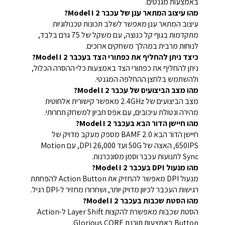
באמצעות מגנטים.
מהו עיצוב המתאר ענן של עכבר Model I 2?
עיצוב המתאר ענן מאפשר לשלב תכונות טכנולוגיות
מתקדמות בגוף קל כנוצה, עם משקל של 75 גרם בלבד,
לנוחות מרבית במהלך משחקים ארוכים.
כיצד ניתן להחליף את כפתורי הצד בעכבר Model I 2?
ניתן להחליף את כפתורי הצד באמצעות כלי ההסרה הכלול,
ולהשתמש בלחצן ההחלפה המגנטי.
מהו מצב הביצועים של עכבר Model I 2?
מצב הביצועים של 2.4GHz מאפשר קישורית אלחוטית
מהירה ונטולת עיכובים, עם אפס חביון למשחק תחרותי.
מהו חיישן הדור הבא בעכבר Model I 2?
חיישן הדור הבא BAMF 2.0 מספק מעקב מדויק של
650IPS, האצה של 50G ועד 26,000 DPI, עם Motion
Sync לתנועות עכבר וסמן מסונכרנות.
מהו מנעול DPI בעכבר Model I 2?
מנעול DPI מאפשר להחזיק את Action Button להפחתת
רגישות העכבר לכיוון מדויק יותר, ושחרורו מחזיר ל-DPI רגיל.
מהו הסטת שכבות בעכבר Model I 2?
הסטת שכבות מאפשרת להקצות Layer Shift ל-Action
Button באמצעות תוכנת Glorious CORE.