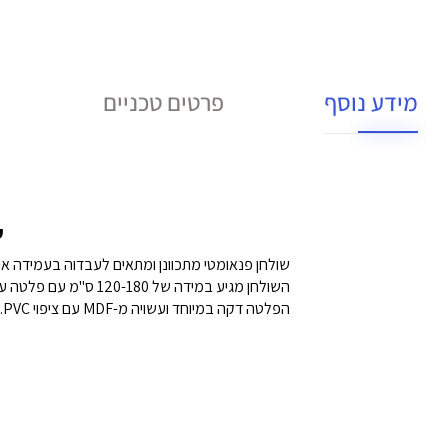
מידע נוסף
פרטים טכניים
ש
שולחן פנאומטי מתכוונן ומתאים לעבדוה בעמידה או
השולחן מגיע במידה של 120-180 ס"מ עם פלטה עליונה הניתנת לשינוי גובה בעזרת שתי בוכנות, אחת לכל רגל, ושליטה מרכזית על ידי לחצן.
הפלטה דקה במיוחד ועשויה מ-MDF עם ציפוי PVC.