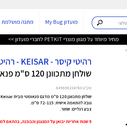
מועדון My Bug
מתנה מושלמת
מחיר מיוחד על מגוון מוצרי PETKIT לחברי מועדון >>
רהיטי קיסר - KEISAR - רהיטי קיסר
שולחן מתכוונן 120 ס"מ פנאומטי
מק"ט 649696234780
ש
גובה להתאמה אישית: 72-115 ס"מ.
צבע רגליים: שחור.
5 שנות אחריות יבואן על המנגנון והבוכנה, בהתאם למפרט טכני, משקל ורמת שימוש סביר.