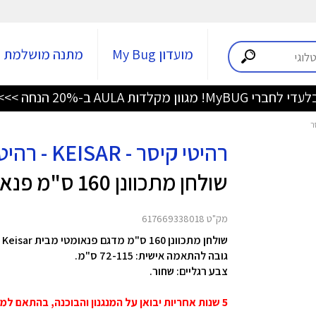
מועדון My Bug
מתנה מושלמת
די לחברי MyBUG! מגוון מקלדות AULA ב-20% הנחה >>>
רהיטי קיסר - KEISAR - רהיטי קיסר
שולחן מתכוונן 160 ס"מ פנאומטי
מק"ט 617669338018
ש
גובה להתאמה אישית: 72-115 ס"מ.
צבע רגליים: שחור.
5 שנות אחריות יבואן על המנגנון והבוכנה, בהתאם למפרט טכני, משקל ורמת שימוש סביר.