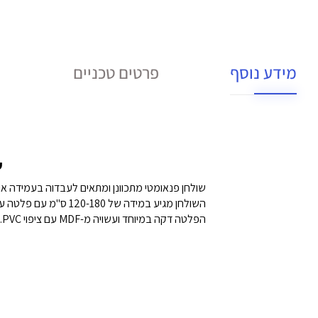
מידע נוסף
פרטים טכניים
ש
שולחן פנאומטי מתכוונן ומתאים לעבדוה בעמידה או
השולחן מגיע במידה של 120-180 ס"מ עם פלטה עליונה הניתנת לשינוי גובה בעזרת שתי בוכנות, אחת לכל רגל, ושליטה מרכזית על ידי לחצן.
הפלטה דקה במיוחד ועשויה מ-MDF עם ציפוי PVC.