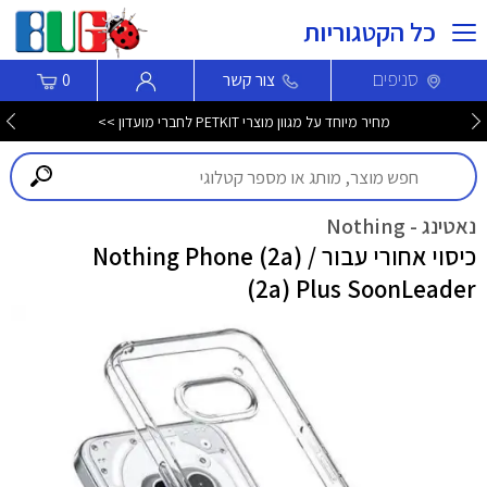
כל הקטגוריות
סניפים
צור קשר
0
מחיר מיוחד על מגוון מוצרי PETKIT לחברי מועדון >>
נאטינג - Nothing
כיסוי אחורי עבור Nothing Phone (2a) /
(2a) Plus SoonLeader