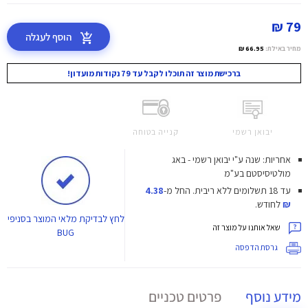
79 ₪
הוסף לעגלה
מחיר באילת:
66.95 ₪
ברכישת מוצר זה תוכלו לקבל עד 79 נקודות מועדון!
יבואן רשמי
קנייה בטוחה
אחריות: שנה ע"י יבואן רשמי - באג
מולטיסיסטם בע"מ
עד 18 תשלומים ללא ריבית.
החל מ-
4.38
₪
לחודש.
לחץ
לבדיקת מלאי המוצר בסניפי
שאל אותנו על מוצר זה
BUG
גרסת הדפסה
מידע נוסף
פרטים טכניים