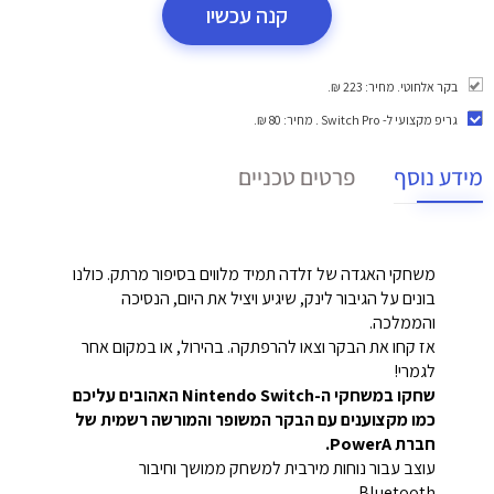
קנה עכשיו
בקר אלחוטי. מחיר: 223 ₪.
גריפ מקצועי ל- Switch Pro
. מחיר: 80 ₪.
מידע נוסף
פרטים טכניים
משחקי האגדה של זלדה תמיד מלווים בסיפור מרתק. כולנו
בונים על הגיבור לינק, שיגיע ויציל את היום, הנסיכה
והממלכה.
אז קחו את הבקר וצאו להרפתקה. בהירול, או במקום אחר
לגמרי!
שחקו במשחקי ה-Nintendo Switch האהובים עליכם
כמו מקצוענים עם הבקר המשופר והמורשה רשמית של
חברת PowerA.
עוצב עבור נוחות מירבית למשחק ממושך וחיבור
Bluetooth.