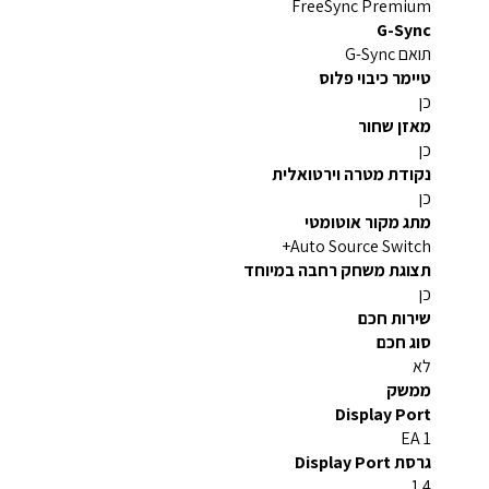
FreeSync Premium
G-Sync
תואם G-Sync
טיימר כיבוי פלוס
כן
מאזן שחור
כן
נקודת מטרה וירטואלית
כן
מתג מקור אוטומטי
Auto Source Switch+
תצוגת משחק רחבה במיוחד
כן
שירות חכם
סוג חכם
לא
ממשק
Display Port
1 EA
גרסת Display Port
1.4