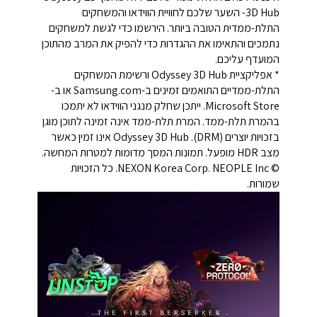
3D Hub- השער שלכם לחוויית הווידאו והמשחקים
התלת-ממדית הטובה ביותר. הירשמו כדי לגשת למשחקים
נתמכים והתאימו את ההגדרות כדי להפיק את המרב מהתוכן
המועדף עליכם.
* אפליקציית Odyssey 3D Hub ורשימת המשחקים
התלת-ממדיים התואמים זמינים ב-Samsung.com או ב-
Microsoft Store. ייתכן שחלק מנגני הווידאו לא יתמכו
בהמרת תלת-ממד. המרת תלת-ממד אינה זמינה לתוכן מוגן
בזכויות יוצרים (DRM). Odyssey 3D Hub אינו זמין כאשר
מצב HDR מופעל. תמונות המסך מדומות למטרות המחשה.
© NEXON Korea Corp. NEOPLE Inc. כל הזכויות
שמורות.