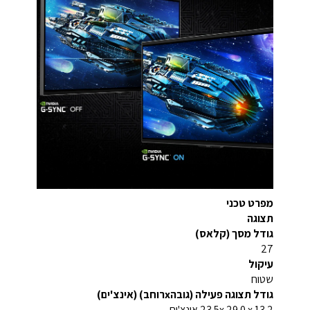
מפרט טכני
תצוגה
גודל מסך (קלאס)
27
עיקול
שטוח
גודל תצוגה פעילה (גובהxרוחב) (אינצ'ים)
23.5x 29.0 x 13.2 אינצ'ים