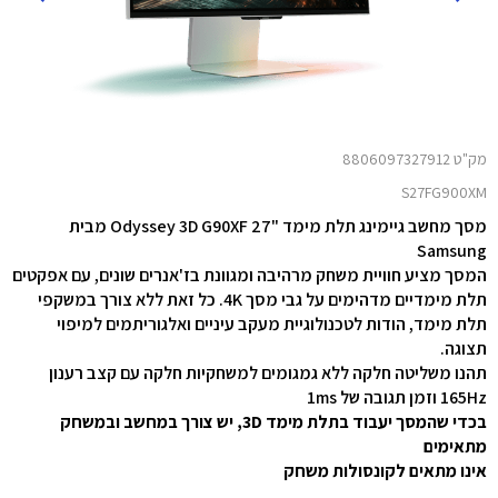
מק"ט 8806097327912
S27FG900XM
מסך מחשב גיימינג תלת מימד "27 Odyssey 3D G90XF מבית
Samsung
המסך מציע חוויית משחק מרהיבה ומגוונת בז'אנרים שונים, עם אפקטים
תלת מימדיים מדהימים על גבי מסך 4K. כל זאת ללא צורך במשקפי
תלת מימד, הודות לטכנולוגיית מעקב עיניים ואלגוריתמים למיפוי
תצוגה.
תהנו משליטה חלקה ללא גמגומים למשחקיות חלקה עם קצב רענון
165Hz וזמן תגובה של 1ms
בכדי שהמסך יעבוד בתלת מימד 3D, יש צורך במחשב ובמשחק
מתאימים
אינו מתאים לקונסולות משחק