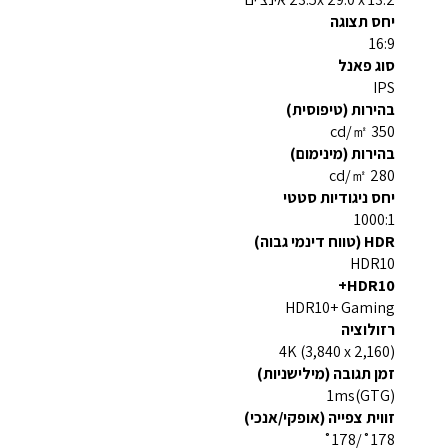
יחס תצוגה
16:9
סוג פאנל
IPS
בהירות (טיפוסית)
350 cd/㎡
בהירות (מינימום)
280 cd/㎡
יחס ניגודיות סטטי
1000:1
HDR (טווח דינמי גבוה)
HDR10
HDR10+
HDR10+ Gaming
רזולוציה
4K (3,840 x 2,160)
זמן תגובה (מילישניות)
1ms(GTG)
זווית צפייה (אופקי/אנכי)
178˚/178˚