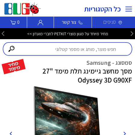
כל הקטגוריות
סניפים
צור קשר
0
מחיר מיוחד על מגוון מוצרי PETKIT לחברי מועדון >>
סמסונג - Samsung
מסך מחשב גיימינג תלת מימד "27
Odyssey 3D G90XF