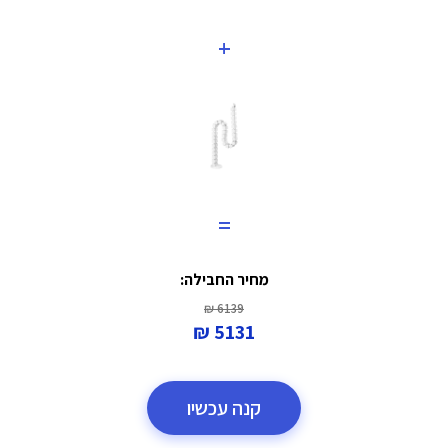
+
=
מחיר החבילה:
6139 ₪
5131 ₪
קנה עכשיו