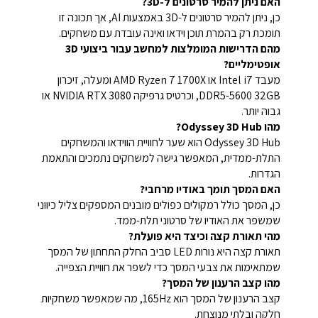
האם ניתן להמיר סרטונים ל-3D?
כן, ניתן להמיר סרטונים ל-3D באמצעות AI, אך תכונה זו
תומכת רק בהמרת תוכן וידאו ואינה עובדת עם משחקים.
מהם הדרישות המומלצות למחשב עבור ביצועי 3D
אופטימליים?
מעבד Intel i7 או AMD Ryzen 7 1700X ומעלה, זיכרון
DDR5-5600 32GB, וכרטיס גרפיקה NVIDIA RTX 3080 או
גבוה יותר.
מהו Odyssey 3D Hub?
Odyssey 3D Hub הוא שער לחוויית הווידאו והמשחקים
התלת-ממדית, המאפשר גישה למשחקים נתמכים והתאמת
הגדרות.
האם המסך תומך באודיו מרחבי?
כן, המסך כולל רמקולים כפולים מובנים המספקים צליל כיווני
שמשפר את האודיו של סרטוני תלת-ממד.
מהי תאורת קצה וכיצד היא פועלת?
תאורת קצה היא נורות LED סביב החלק התחתון של המסך
שמתאימות את צבעי המסך כדי לשפר את חוויית הצפייה.
מהו קצב הרענון של המסך?
קצב הרענון של המסך הוא 165Hz, מה שמאפשר משחקיות
חלקה ובלתי מנוצחת.