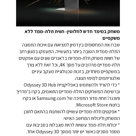
משחק במימד חדש לחלוטין- חווית תלת-ממד ללא
משקפיים
שברו את המחסומים בין דמיון למציאות עם איכות התמונה
התלת-ממדית הטובה ביותר בתעשייה. התעמקו במגוון רחב
של חוויות משחק תלת-ממדיות בז'אנרים שונים עם אפקטים
תלת-ממדיים מרהיבים על מסך 4K, וכל זאת ללא צורך
במשקפיים מיוחדים, בזכות טכנולוגיית מעקב עיניים
ואלגוריתמים למיפוי תצוגה.
* כדי להוריד ולהשתמש באפליקציית Odyssey 3D Hub
וברשימת המשחקים התלת-ממדיים התואמים, בקרו ב'מדריך
ותוכנה' תחת מדור התמיכה של Samsung.com או בקרו
בחנות Microsoft Store.
* אפקטים תלת-ממדיים עשויים להשתנות בהתאם לתוכן
המשחק וליכולות המחשב האישי.
* יכולות תלת-ממד עשויות להיות מוגבלות בסביבות עם
מספר מסכים כאשר יש יותר ממסך Odyssey 3D אחד.