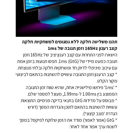
תהנו משליטה חלקה ללא גמגומים למשחקיות חלקה
קצב רענון 165Hz וזמן תגובה של 1ms
הישארו לפני התחרות עם קצב רענון יציב של 165Hz וזמן
תגובה כמעט מיידי של 1ms (GtG). תפסו תנועות בזמן אמת
עם עיכוב מינימלי לדיוק חד ומשחקיות חלקה ובלתי מנוצחת.
* קצב הרענון וזמן התגובה עשויים להשתנות בהתאם לביצועי
מקור הקלט.
* '1ms' פירושו מילישנייה אחת, שהיא טווח זמן התגובה
הממוצע בין 1.00ms ל-1.99ms, מעוגל למספר שלם.
* מבוסס על מדידות GtG בתנאי בדיקה פנימיים. התוצאות
עשויות להשתנות בהתאם לתוכן והגדרות המסך (דורש
הגדרת 'מצב קיצוני').
* GtG (אפור לאפור) מודד את הזמן שלוקח לפיקסל במסך
לשנות ערך אפור אחד לאחר.