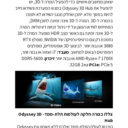
שאינן מחשבים אישיים. כדי להפעיל המרה ל-3D, יש
להפעיל את Odyssey 3D Hub במגש המערכת והווידאו חייב
להיות במסך מלא. ייתכן שחלק מנגני הווידאו לא יתמכו
בהמרה ל-3D. המרה ל-3D אינה זמינה לתוכן DRM,
המתייחס לווידאו המוגן על ידי ניהול זכויות דיגיטליות. המרה
ל-3D אינה זמינה גם כאשר מצב HDR מופעל. המרה ל-3D
נתמכת רק עם כרטיסי גרפיקה של NVIDIA. מומלץ RTX
3080 או גבוה יותר. לביצועי 3D אופטימליים, מומלצים
המפרטים הבאים למחשב:
מעבד:
Intel i7 או גבוה יותר,
AMD Ryzen 7 1700X או גבוה יותר
זיכרון:
DDR5-5600
32GB 2ea
PCIe:
PCIe 5.
צללו בצורה חלקה לעולמות תלת-ממד- Odyssey 3D
Hub
היכנסו לעולם התלת-ממד שלכם ללא מאמץ עם Odyssey