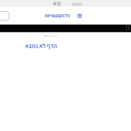
מועדון My Bug
מתנה 
מגוון האוזניות והרמקולים מבית JBL במחירים מיוחדים עד 50% הנחה >>>
גם לבאג יש לפעמים בא
העמוד שחיפשתם כנראה כבר לא
מכאן תוכלו לחזור לדף הק
או לעמוד הראשי