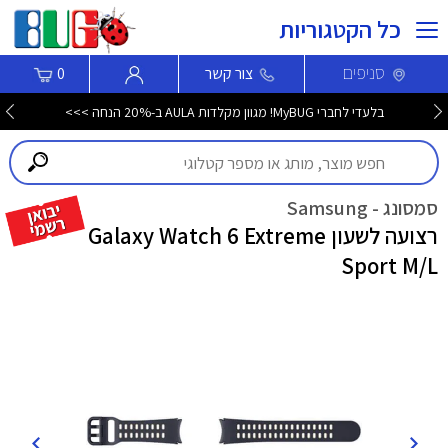
כל הקטגוריות
סניפים
צור קשר
0
בלעדי לחברי MyBUG! מגוון מקלדות AULA ב-20% הנחה >>>
סמסונג - Samsung
רצועה לשעון Galaxy Watch 6 Extreme
Sport M/L