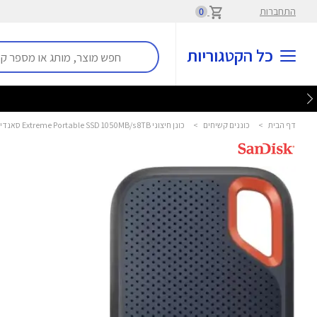
התחברות
0
כל הקטגוריות
דף הבית
>
כוננים קשיחים
>
כונן חיצוני Extreme Portable SSD 1050MB/s 8TB סאנדיסק - Sandisk