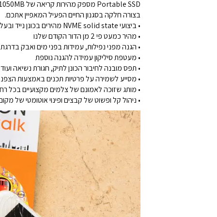
בצורה חלקה בסגנון החיים הפעיל המאפיין אתכם.
• ביצועי NVME solid state מהירים בכונן נייד ובעל קיבולת גבוהה
• מהיר כמעט פי 2 מן הדור הקודם שלנו
• הגנה מפני נפילות, עמידות בפני מים ואבק בדרגת IP65, עמידות בקרינת רנטגן וזעזועים
• מעטפת סיליקון עמידה להגנה נוספת
• תפס מובנה לחיבור הכונן לתיק, חגורת נשיאה ועוד
• מסייע לשמירה על פרטיות תכנים באמצעות הצפנ
• מותג שזוכה לאמונם של צלמים מקצועיים בכל רח
• ניהול קל ופשוט של קבצים ופינוי אוטומטי של מקום באמצעות אפל