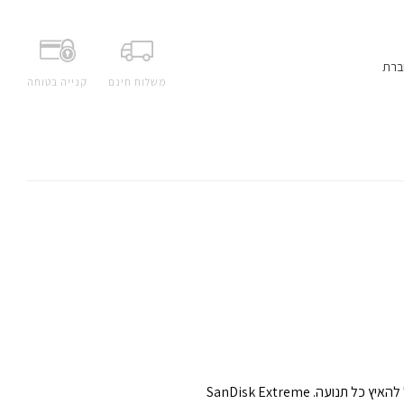
ברת
משלוח חינם
קנייה בטוחה
החיים הם הרפתקה. כדי ללכוד ולשמר את הרגעים הטובים ביותר של החיים, אתם זקוקים לאחסון מהיר ובעל קיבולת גבוהה, שמסוגל להאיץ כל תנועה. SanDisk Extreme