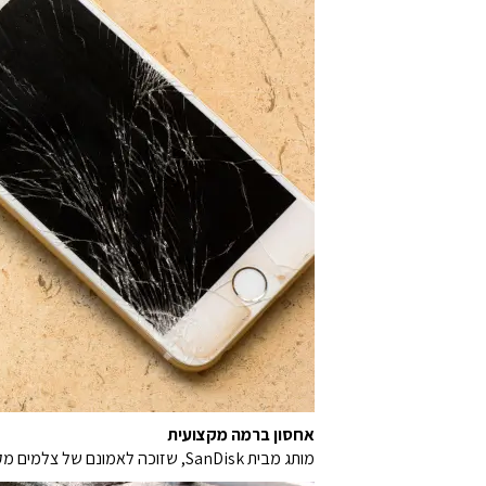
אחסון ברמה מקצועית
מותג מבית SanDisk, שזוכה לאמונם של צלמים מקצועיים ברחבי העולם ומשמש לאחסון הצילומים והסרטונים המוצלחים ביותר שלהם.