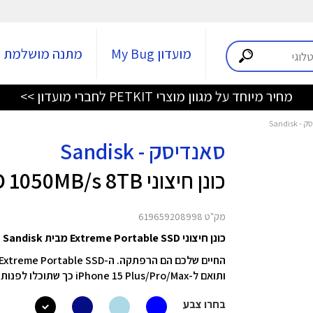
מועדון My Bug
מתנה מושלמת
מחיר מיוחד על מגוון מוצרי PETKIT לחברי מועדון >>
סאנדיסק - Sandisk
כונן חיצוני Extreme Portable SSD 1050MB/s 8TB
מק"ט 619659208998
כונן חיצוני Extreme Portable SSD מבית Sandisk
ותואם ל-iPhone 15 Plus/Pro/Max כך שתוכלו לפנות מקום בסמארטפון שלכם.
בחרו צבע