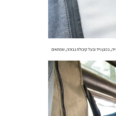
ת מביצועי NVME solid state מהירים, כולל מהירות קריאה של 1050MB לשנייה מהירות כתיבה של 1000MB לשנייה, בכונן נייד ובעל קיבולת גבוהה, שמתאים