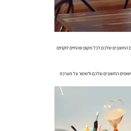
, המוזיקה והמסמכים החשובים שלכם לכל מקום שהחיים לוקחים
Acronis True Image ל-Western Digital. בנוסף, עוזר להגן על היישומים החשובים שלכם ולשמור על מערכת