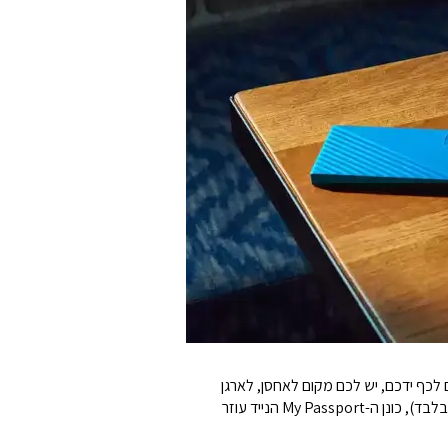
שמתאים לכף ידכם, יש לכם מקום לאחסן, לארגן
ולשתף את התמונות, הסרטונים, המוזיקה והמסמכים שלכם. בשילוב מושלם עם תוכנת גיבוי והגנה באמצעות סיסמא (ל-Windows בלבד), כונן ה-My Passport הנייד עוזר