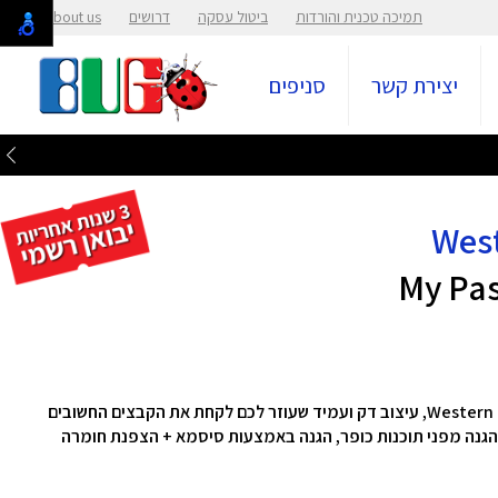
תמיכה טכנית והורדות
ביטול עסקה
דרושים
About us
יצירת קשר
סניפים
כונן קשיח חיצוני דגם My Passport 6TB מבית Western Digital, עיצוב דק ועמיד שעוזר לכם לקחת את הקבצים החשובים
 להגנה מפני תוכנות כופר, הגנה באמצעות סיסמא + הצפנת חומרה