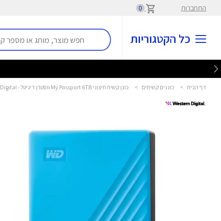
התחברות
0
כל הקטגוריות
דף הבית
>
כוננים קשיחים
>
כונן קשיח חיצוני My Passport 6TB ווסטרן דיגיטל - Western Digital